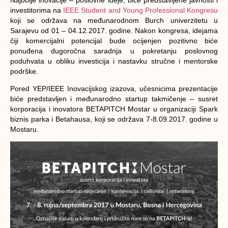
investitorima na
IEEE Student and Young Professional Kongresu
koji se održava na međunarodnom Burch univerzitetu u
Sarajevu od 01 – 04.12.2017. godine. Nakon kongresa, idejama
čiji komercijalni potencijal bude ocijenjen pozitivno biće
ponuđena dugoročna saradnja u pokretanju poslovnog
poduhvata u obliku investicija i nastavku stručne i mentorske
podrške.
Pored YEP/IEEE Inovacijskog izazova, učesnicima prezentacije
biće predstavljen i međunarodno startup takmičenje – susret
korporacija i inovatora BETAPITCH Mostar u organizaciji Spark
biznis parka i Betahausa, koji se održava 7-8.09.2017. godine u
Mostaru.