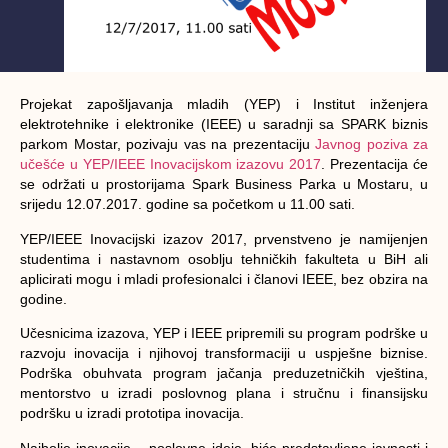
Projekat zapošljavanja mladih (YEP) i Institut inženjera
elektrotehnike i elektronike (IEEE) u saradnji sa SPARK biznis
parkom Mostar, pozivaju vas na prezentaciju
Javnog poziva za
učešće u YEP/IEEE Inovacijskom izazovu 2017
. Prezentacija će
se održati u prostorijama Spark Business Parka u Mostaru, u
srijedu 12.07.2017. godine sa početkom u 11.00 sati.
YEP/IEEE Inovacijski izazov 2017, prvenstveno je namijenjen
studentima i nastavnom osoblju tehničkih fakulteta u BiH ali
aplicirati mogu i mladi profesionalci i članovi IEEE, bez obzira na
godine.
Učesnicima izazova, YEP i IEEE pripremili su program podrške u
razvoju inovacija i njihovoj transformaciji u uspješne biznise.
Podrška obuhvata program jačanja preduzetničkih vještina,
mentorstvo u izradi poslovnog plana i stručnu i finansijsku
podršku u izradi prototipa inovacija.
Najbolje inovacije – poslovne ideje, biće predstavljene javnosti i