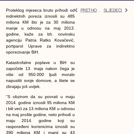
Proteklog mjeseca bruto prihodi od
PRETHODNI
SLJEDEĆI
indirektnih poreza iznosili su 485
miliona KM što je za 30 miliona
manje u odnosu na maj 2013.
godine, kaže za bh. novinsku
agenciju Patria Ratko Kovačević,
portparol Uprave za indirektno
oporezivanje BiH.
Katastrofalne poplave u BiH su
započele 13. maja nakon čega je
više od 950.000 ljudi moralo
napustiti svoje domove, a štete se
zbrajaju još uvijek.
“S obzirom da su povrati u maju
2014. godine iznosili 95 miliona KM
i bili veći za 13 miliona KM u odnosu
na maj prošle godine, neto prihodi u
maju 2014. godine koji su
raspoređeni korisnicima iznosili su
390 miliona KM i manji su 43