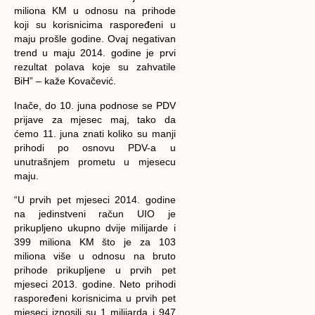
miliona KM u odnosu na prihode
koji su korisnicima raspoređeni u
maju prošle godine. Ovaj negativan
trend u maju 2014. godine je prvi
rezultat polava koje su zahvatile
BiH” – kaže Kovačević.
Inače, do 10. juna podnose se PDV
prijave za mjesec maj, tako da
ćemo 11. juna znati koliko su manji
prihodi po osnovu PDV-a u
unutrašnjem prometu u mjesecu
maju.
“U prvih pet mjeseci 2014. godine
na jedinstveni račun UIO je
prikupljeno ukupno dvije milijarde i
399 miliona KM što je za 103
miliona više u odnosu na bruto
prihode prikupljene u prvih pet
mjeseci 2013. godine. Neto prihodi
raspoređeni korisnicima u prvih pet
mjeseci iznosili su 1 milijarda i 947