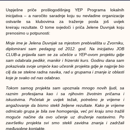
Uspješne priče prošlogodišnjeg YEP Programa lokalnih
inicijativa – a naročito saradnje koju su nevladine organizacije
ostvarile sa klubovima za traženje posla još uvijek
kreiraju rezultate. O tome svjedoči i priča Jelene Duvnjak koju
prenosimo u potpunosti:
Moje ime je Jelena Duvnjak sa mjestom prebivališta u Zvorniku,
diplomirani sam pedagog od 2012. god. Na inicijativu JOB
CLUB-a prijavila sam se za učešće u YEP-ovom projektu gdje
sam odabrala pedikir, manikir i frizerski kurs. Godinu dana sam
pokazivala svoje umjeće kao učesnik projekta gdje je najprije bio
cilj da se stekne radna navika, rad u grupama i znanje iz oblasti
koje je svako od nas odabrao.
Tokom samog projekta sam upoznala mnogo novih ljudi, sa
raznim profesijama kao i sa njihovim životnim pričama i
iskustvima. Početak je uvijek težak, potrebno je vrijeme i
angažovanje da bismo stekli željene rezultate. Kako je vrijeme
odmicalo grupa je bila sve homogenija, već pri kraju smo tražili
moguće načine da ovo učenje uz druženje nastavimo. Po
završetku projekta svi smo stekli zavidna znanja i zadržali
međusobne kontakte.