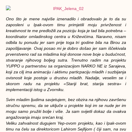
Ono što je mene najviše iznenadilo i obradovalo je to da su
zaposleni u Ipak-ovom timu primjetili moju privrženost i
kreativnost te me predložili za poziciju koja je tad bila potrebna –
koordinator omladinskog centra u Križevićima. Naravno, nisam
odbila tu ponudu jer sam prije toga tri godine bila na Birou za
zapošljavanje. Ovaj posao mi je dobro došao jer sam iščekivala
prvenstveno rad sa mladima koji donose nove boje u budućnost,
stvaranje njihovog boljeg sutra. Trenutno radim na projektu
YUPPO u partnerstvu sa organizacijom NARKO NE iz Sarajeva,
koji za cilj ima animaciju i aktivnu particpaciju mladih i suzbijanja
ovisnosit koje postoje u drustvu mladih. Nadalje, veselim se i
skorom radu na projektu «Stariji brat, starija sestra» i
implementaciji istog u Zvorniku.
Svim mladim ljudima savjetujem, bez obzira na njihovu završenu
stručnu spremu, da se uključe u projekte koji im se nude jer im
mogu samo pružiti bolje i više. Ja sam svijetli dokaz da ovakva
angažovanja imaju srećan kraj.
Veliku zahvalnost dugujem Yep-ovom projektu, kao i Ipak-ovom
timu na čelu sa direktoricom Lahirom Sejfijom ( čiji sam, na svu