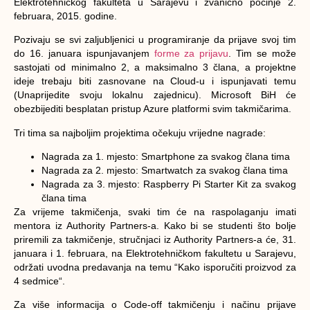
Elektrotehničkog fakulteta u Sarajevu i zvanično počinje 2.
februara, 2015. godine.
Pozivaju se svi zaljubljenici u programiranje da prijave svoj tim
do 16. januara ispunjavanjem
forme za prijavu
. Tim se može
sastojati od minimalno 2, a maksimalno 3 člana, a projektne
ideje trebaju biti zasnovane na Cloud-u i ispunjavati temu
(Unaprijedite svoju lokalnu zajednicu). Microsoft BiH će
obezbijediti besplatan pristup Azure platformi svim takmičarima.
Tri tima sa najboljim projektima očekuju vrijedne nagrade:
Nagrada za 1. mjesto: Smartphone za svakog člana tima
Nagrada za 2. mjesto: Smartwatch za svakog člana tima
Nagrada za 3. mjesto: Raspberry Pi Starter Kit za svakog
člana tima
Za vrijeme takmičenja, svaki tim će na raspolaganju imati
mentora iz Authority Partners-a. Kako bi se studenti što bolje
priremili za takmičenje, stručnjaci iz Authority Partners-a će, 31.
januara i 1. februara, na Elektrotehničkom fakultetu u Sarajevu,
održati uvodna predavanja na temu “Kako isporučiti proizvod za
4 sedmice“.
Za više informacija o Code-off takmičenju i načinu prijave