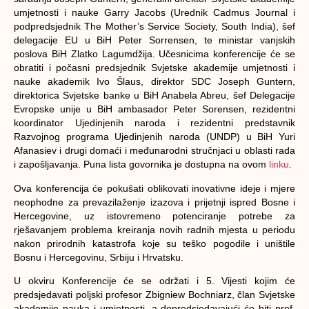
umjetnosti i nauke Garry Jacobs (Urednik Cadmus Journal i
podpredsjednik The Mother’s Service Society, South India), šef
delegacije EU u BiH Peter Sorrensen, te ministar vanjskih
poslova BiH Zlatko Lagumdžija. Učesnicima konferencije će se
obratiti i počasni predsjednik Svjetske akademije umjetnosti i
nauke akademik Ivo Šlaus, direktor SDC Joseph Guntern,
direktorica Svjetske banke u BiH Anabela Abreu, šef Delegacije
Evropske unije u BiH ambasador Peter Sorensen, rezidentni
koordinator Ujedinjenih naroda i rezidentni predstavnik
Razvojnog programa Ujedinjenih naroda (UNDP) u BiH Yuri
Afanasiev i drugi domaći i međunarodni stručnjaci u oblasti rada
i zapošljavanja. Puna lista govornika je dostupna na ovom
linku
.
Ova konferencija će pokušati oblikovati inovativne ideje i mjere
neophodne za prevazilaženje izazova i prijetnji ispred Bosne i
Hercegovine, uz istovremeno potenciranje potrebe za
rješavanjem problema kreiranja novih radnih mjesta u periodu
nakon prirodnih katastrofa koje su teško pogodile i uništile
Bosnu i Hercegovinu, Srbiju i Hrvatsku.
U okviru Konferencije će se održati i 5. Vijesti kojim će
predsjedavati poljski profesor Zbigniew Bochniarz, član Svjetske
akademije nauka i umjetnosti, a dopredsjedavajući će biti prof.