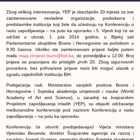
Zbog velikog interesovanja, YEP je obezbjedio 20 mjesta za sve
zainteresovane nevladine organizacije, poslodavce i
predstavnike institucija koji žele da učestvuju na Konferenciju o
rastu zapošljavanja – na putu ka oporavku i 5. Vijesti koji će se
održati u utorak, 1. jula 2014. godine, u Bijeloj sali
Parlamentarne skupštine Bosne i Hercegovine sa početkom u
9:30 časova. Ukoliko ste zainteresovani prijave šaljite putem
maila
maja.zirojevic.buzo@fixit.ba
, do ponedjeljka u 12:00. Broj
prijava se popunjava do pristiglih prvih 20. Zbog sigurnosnih
procedura, bez prihvaćene prijave neće biti moguć ulazak u
zgradu zajedničkih institucija BiH.
Podsjećanja radi, Ministarstvo vanjskih poslova Bosne i
Hercegovine i Svjetska akademija umjetnosti i nauke (World
Academy of Art and Science), u saradnji sa švajcarskim
Projektom zapošljavanja mladih (YEP), su objaviti održavanje
međunarodne konferencije pod nazivom Konferencija o rastu
zapošljavanja – na putu ka oporavku.
Konferenciju će otvoriti predsjedavajući Vijeća ministara
Vjekoslav Bevanda, direktor Švajcarske agencije za razvoj i
saradnju Joseph Guntern, generalni direktor Svjetske akademije