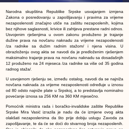
Narodna skupština Republike Srpske usvajanjem izmjena
Zakona o posredovanju u zapošljavanju i pravima za vrijeme
nezaposlenosti značajno utiče na zaštitu nezaposlenih, kojima
bez njihove saglasnosti, krivice ili zahtjeva prestane radni odnos.
Usvojenim rješenjima u ovom zakonu produženo je trajanje
dužine prava na novčanu naknadu za vrijeme nezaposlenosti
/za radnike sa dužim radnim stažom/ i njena visina. U
obrazloženju ovog akta se navodi da je predloženim rješenjem
maksimalno trajanje prava na novčanu naknadu sa dosadašnjih
12 produženo na 24 mjeseca /za radnike sa više od 35 godina
radnog staža/.
U usvojenom rješenju se, između ostalog, navodi da se najniža
novčana naknada za vrijeme nezaposlenosti određuje u iznosu
od 80 odsto najniže plate u Srpskoj, a to predstavlja nominalno
povećanje iznosa sa 256 KM na 360 KM mjesečno.
Pomoćnik ministra rada i boračko-invalidske zaštite Republike
Srpske
Mira Vasić
izrazila je nadu da će izmjene ovog akta
olakšati nezaposlenima da što prije dobiju uslugu Zavoda za
zapošljavanje, te da će se doći do stvarnog broja nezaposlenih.