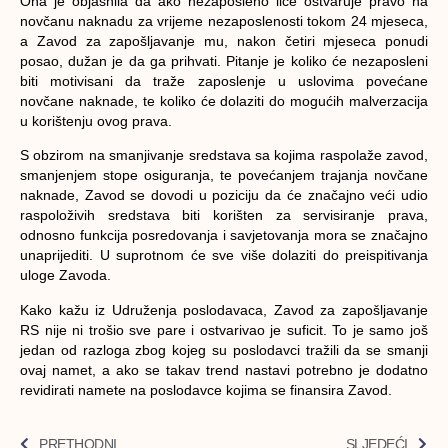
Ona je objasnila da ako nezaposleno lice ostvaruje pravo na
novčanu naknadu za vrijeme nezaposlenosti tokom 24 mjeseca,
a Zavod za zapošljavanje mu, nakon četiri mjeseca ponudi
posao, dužan je da ga prihvati. Pitanje je koliko će nezaposleni
biti motivisani da traže zaposlenje u uslovima povećane
novčane naknade, te koliko će dolaziti do mogućih malverzacija
u korištenju ovog prava.
S obzirom na smanjivanje sredstava sa kojima raspolaže zavod,
smanjenjem stope osiguranja, te povećanjem trajanja novčane
naknade, Zavod se dovodi u poziciju da će značajno veći udio
raspoloživih sredstava biti korišten za servisiranje prava,
odnosno funkcija posredovanja i savjetovanja mora se značajno
unaprijediti. U suprotnom će sve više dolaziti do preispitivanja
uloge Zavoda.
Kako kažu iz Udruženja poslodavaca, Zavod za zapošljavanje
RS nije ni trošio sve pare i ostvarivao je suficit. To je samo još
jedan od razloga zbog kojeg su poslodavci tražili da se smanji
ovaj namet, a ako se takav trend nastavi potrebno je dodatno
revidirati namete na poslodavce kojima se finansira Zavod.
PRETHODNI
SLJEDEĆI