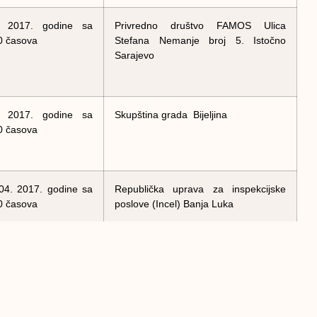
. 2017. godine sa
Privredno društvo FAMOS Ulica
0 časova
Stefana Nemanje broj 5. Istočno
Sarajevo
. 2017. godine sa
Skupština grada Bijeljina
0 časova
04. 2017. godine sa
Republička uprava za inspekcijske
0 časova
poslove (Incel) Banja Luka
. 2017.godine sa
“Komunalni zavod” Prijedor
0 časova