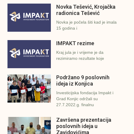
Novka Tešević, Krojačka
radionica Tešević
Novka je počela šiti kad je imala
15 godina i
IMPAKT rezime
Kraj jula je i vrijeme je da
rezimiramo rezultate koje
Podržano 9 poslovnih
ideja iz Konjica
Investicijska fondacija Impakt i
Grad Konjic održali su
27.7.2022.g. finalnu
Završena prezentacija
poslovnih ideja u
Zavidovićima