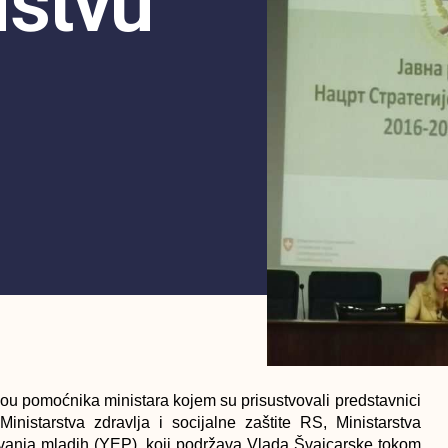
ištvu
u pomoćnika ministara kojem su prisustvovali predstavnici
Ministarstva zdravlja i socijalne zaštite RS, Ministarstva
ljavanja mladih (YEP), koji podržava Vlada Švajcarske tokom