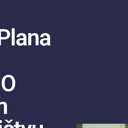
Plana
 O
m