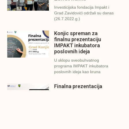
Investicijska fondacija Impakt i
Grad Zavidovići održali su danas
(26.7.2022.g.)
Konjic spreman za
finalnu prezentaciju
IMPAKT inkubatora
poslovnih ideja
U sklopu sveobuhvatnog
programa IMPAKT inkubatora
poslovnih ideja kao kruna
Finalna prezentacija
IMPAKT inkubatora
poslovnih ideja
Zavidovići
Zatvaramo još jedan ciklus
IMPAKT inkubatora u
Zavidovićima i to