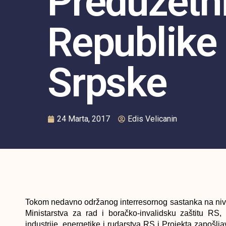
Preduzetn
Republike
Srpske
24 Marta, 2017
Edis Velicanin
Tokom nedavno održanog interresornog sastanka na nivo
Ministarstva za rad i boračko-invalidsku zaštitu RS, 
industrije, energetike i rudarstva RS i Projekta zapoš