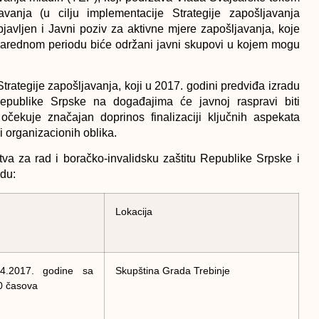
anja (u cilju implementacije Strategije zapošljavanja
avljen i Javni poziv za aktivne mjere zapošljavanja, koje
narednom periodu biće održani javni skupovi u kojem mogu
trategije zapošljavanja, koji u 2017. godini predviđa izradu
Republike Srpske na događajima će javnoj raspravi biti
očekuje značajan doprinos finalizaciji ključnih aspekata
i i organizacionih oblika.
stva za rad i boračko-invalidsku zaštitu Republike Srpske i
du:
Lokacija
04.2017. godine sa
Skupština Grada Trebinje
00 časova