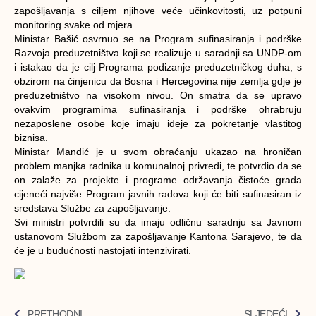
zapošljavanja s ciljem njihove veće učinkovitosti, uz potpuni
monitoring svake od mjera.
Ministar Bašić osvrnuo se na Program sufinasiranja i podrške
Razvoja preduzetništva koji se realizuje u saradnji sa UNDP-om
i istakao da je cilj Programa podizanje preduzetničkog duha, s
obzirom na činjenicu da Bosna i Hercegovina nije zemlja gdje je
preduzetništvo na visokom nivou. On smatra da se upravo
ovakvim programima sufinasiranja i podrške ohrabruju
nezaposlene osobe koje imaju ideje za pokretanje vlastitog
biznisa.
Ministar Mandić je u svom obraćanju ukazao na hroničan
problem manjka radnika u komunalnoj privredi, te potvrdio da se
on zalaže za projekte i programe održavanja čistoće grada
cijeneći najviše Program javnih radova koji će biti sufinasiran iz
sredstava Službe za zapošljavanje.
Svi ministri potvrdili su da imaju odličnu saradnju sa Javnom
ustanovom Službom za zapošljavanje Kantona Sarajevo, te da
će je u budućnosti nastojati intenzivirati.
PRETHODNI
SLJEDEĆI