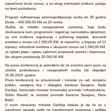
mjesečnom bruto iznosu, a svi drugi eventualni troškovi, padaju
na teret poslodavca.
Program sufinasiranja samozapošljavanja osoba do 35 godina
života – 400.000,00 KM za 20 osoba.
Služba će mladim nezaposlenim osobama, koje budu
obuhvaćene ovim programom i registruju samostalnu djelatnost,
na ime troškova registracije i početnog kapitala, doznačiti
sredstva u iznosu od 2.000,00 KM, te mjesečno, u trajanju od 12
mjeseci, refundirati sredstva u ukupnom iznosu od 1.500,00 KM,
za isplatu plata i uplatu zakonom propisanih poreza i doprinosa,
što ukupno predstavlja 20 000,00 KM.
Na press konferenciji je potvrđeno da će zvanični javni poziv za
učešće poslodavaca i nezaposlenih osoba biti objavljen
25.09.2019. godine.
Press konferenciji su prisustvovali i ministar za rad, socijalnu
politiku, raseljena lica i izbjeglice Kantona Sarajevo, Malik
Garibija, kantonalni ministar komunalne privrede i infrastrukture,
Srđan Mandić, te ministar privrede Kantona Sarajevo, Haris
Bašić.
U svom obraćanju ministar Garibija istakao je da će se u
narednom periodu raditi na transformaciji programa i politika