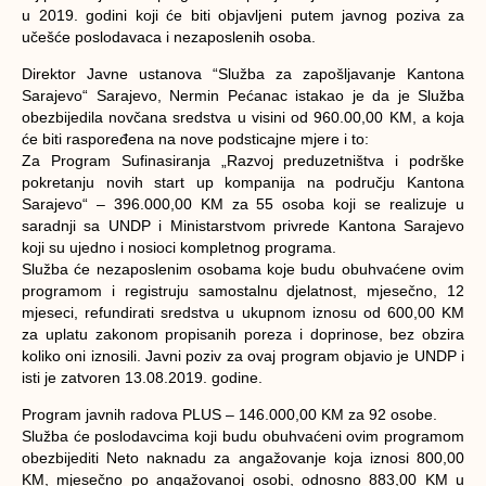
u 2019. godini koji će biti objavljeni putem javnog poziva za
učešće poslodavaca i nezaposlenih osoba.
Direktor Javne ustanova “Služba za zapošljavanje Kantona
Sarajevo“ Sarajevo, Nermin Pećanac istakao je da je Služba
obezbijedila novčana sredstva u visini od 960.00,00 KM, a koja
će biti raspoređena na nove podsticajne mjere i to:
Za Program Sufinasiranja „Razvoj preduzetništva i podrške
pokretanju novih start up kompanija na području Kantona
Sarajevo“ – 396.000,00 KM za 55 osoba koji se realizuje u
saradnji sa UNDP i Ministarstvom privrede Kantona Sarajevo
koji su ujedno i nosioci kompletnog programa.
Služba će nezaposlenim osobama koje budu obuhvaćene ovim
programom i registruju samostalnu djelatnost, mjesečno, 12
mjeseci, refundirati sredstva u ukupnom iznosu od 600,00 KM
za uplatu zakonom propisanih poreza i doprinose, bez obzira
koliko oni iznosili. Javni poziv za ovaj program objavio je UNDP i
isti je zatvoren 13.08.2019. godine.
Program javnih radova PLUS – 146.000,00 KM za 92 osobe.
Služba će poslodavcima koji budu obuhvaćeni ovim programom
obezbijediti Neto naknadu za angažovanje koja iznosi 800,00
KM, mjesečno po angažovanoj osobi, odnosno 883,00 KM u