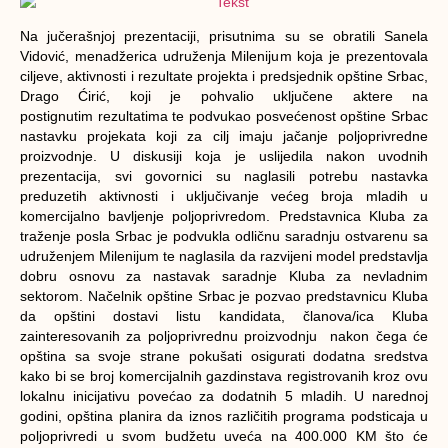
Na jučerašnjoj prezentaciji, prisutnima su se obratili Sanela
Vidović, menadžerica udruženja Milenijum koja je prezentovala
ciljeve, aktivnosti i rezultate projekta i predsjednik opštine Srbac,
Drago Ćirić, koji je pohvalio uključene aktere na
postignutim rezultatima te podvukao posvećenost opštine Srbac
nastavku projekata koji za cilj imaju jačanje poljoprivredne
proizvodnje. U diskusiji koja je uslijedila nakon uvodnih
prezentacija, svi govornici su naglasili potrebu nastavka
preduzetih aktivnosti i uključivanje većeg broja mladih u
komercijalno bavljenje poljoprivredom. Predstavnica Kluba za
traženje posla Srbac je podvukla odličnu saradnju ostvarenu sa
udruženjem Milenijum te naglasila da razvijeni model predstavlja
dobru osnovu za nastavak saradnje Kluba za nevladnim
sektorom. Načelnik opštine Srbac je pozvao predstavnicu Kluba
da opštini dostavi listu kandidata, članova/ica Kluba
zainteresovanih za poljoprivrednu proizvodnju nakon čega će
opština sa svoje strane pokušati osigurati dodatna sredstva
kako bi se broj komercijalnih gazdinstava registrovanih kroz ovu
lokalnu inicijativu povećao za dodatnih 5 mladih. U narednoj
godini, opština planira da iznos različitih programa podsticaja u
poljoprivredi u svom budžetu uveća na 400.000 KM što će