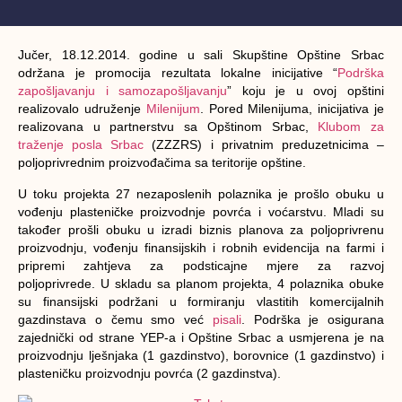
Jučer, 18.12.2014. godine u sali Skupštine Opštine Srbac
održana je promocija rezultata lokalne inicijative “
Podrška
zapošljavanju i samozapošljavanju
” koju je u ovoj opštini
realizovalo udruženje
Milenijum
. Pored Milenijuma, inicijativa je
realizovana u partnerstvu sa Opštinom Srbac,
Klubom za
traženje posla Srbac
(ZZZRS) i privatnim preduzetnicima –
poljoprivrednim proizvođačima sa teritorije opštine.
U toku projekta 27 nezaposlenih polaznika je prošlo obuku u
vođenju plasteničke proizvodnje povrća i voćarstvu. Mladi su
također prošli obuku u izradi biznis planova za poljoprivrenu
proizvodnju, vođenju finansijskih i robnih evidencija na farmi i
pripremi zahtjeva za podsticajne mjere za razvoj
poljoprivrede. U skladu sa planom projekta, 4 polaznika obuke
su finansijski podržani u formiranju vlastitih komercijalnih
gazdinstava o čemu smo već
pisali
. Podrška je osigurana
zajednički od strane YEP-a i Opštine Srbac a usmjerena je na
proizvodnju lješnjaka (1 gazdinstvo), borovnice (1 gazdinstvo) i
plasteničku proizvodnju povrća (2 gazdinstva).