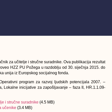
“
čnik za učitelje i stručne suradnike. Ova publikacija rezultat
 proveo HZZ PU Požega u razdoblju od 30. siječnja 2015. do
ska unija iz Europskog socijalnog fonda.
perativni program za razvoj ljudskih potencijala 2007. –
 Lokalne inicijative za zapošljavanje – faza II, HR.1.1.09-
lje i stručne suradnike
(
4.5 MB)
za učenike
(3.4 MB)