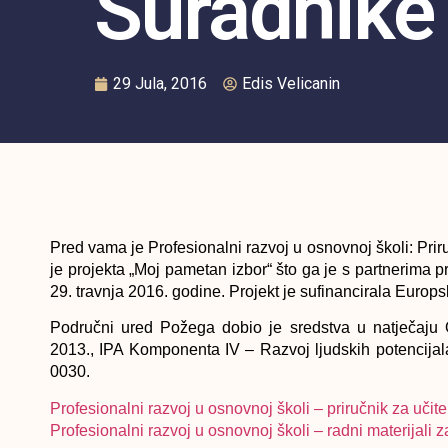
Suradnike
29 Jula, 2016
Edis Velicanin
Pred vama je Profesionalni razvoj u osnovnoj školi: Priru
je projekta „Moj pametan izbor“ što ga je s partnerima
29. travnja 2016. godine. Projekt je sufinancirala Europ
Područni ured Požega dobio je sredstva u natječaju O
2013., IPA Komponenta IV – Razvoj ljudskih potencijala,
0030.
Profesionalni razvoj u osnovnoj školi – priručnik za učite
Profesionalni razvoj u osnovnoj školi – radni materijali 