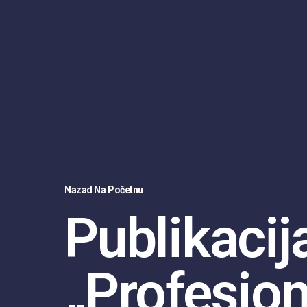
Nazad Na Početnu
Publikacij
„Profesion