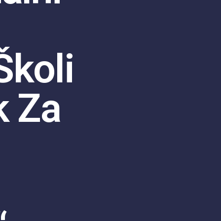
Školi
k Za