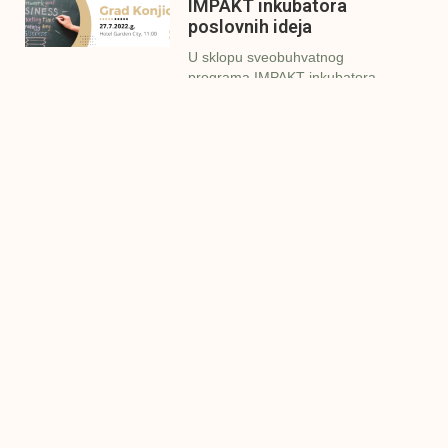
IMPAKT inkubatora
poslovnih ideja
U sklopu sveobuhvatnog
programa IMPAKT inkubatora
poslovnih ideja kao kruna
Finalna prezentacija
IMPAKT inkubatora
poslovnih ideja
Zavidovići
Zatvaramo još jedan ciklus
IMPAKT inkubatora u
Zavidovićima i to