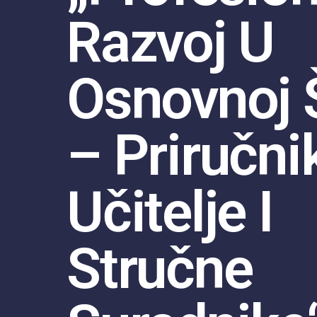
Razvoj U
Osnovnoj 
– Priručni
Učitelje I
Stručne