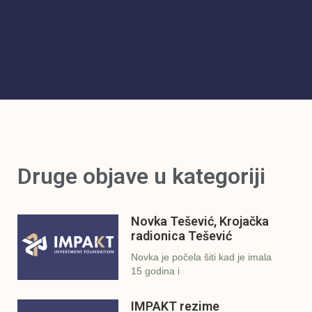
Druge objave u kategoriji
Novka Tešević, Krojačka
radionica Tešević
Novka je počela šiti kad je imala
15 godina i
IMPAKT rezime