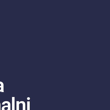
a
alni