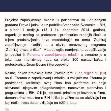
Projekat zapošljavanja mladih u partnerstvu sa udruženjem
građana Pravo Ljudski a uz podršku Ambasade Švicarske u BiH,
u subotu i nedjelju (13. i 14. decembra 2014. godine),
organizuje trening za profesore i profesorice srednjih škola, s
ciljem predstavljanja nove metodologije na temu „Zumiraj
zapošljavanje mladih“, a u okviru obrazovnog programa
„Zumiraj prava u školi“. Metodologija namjenjena zapošljavanju
je rezultat
6. Foruma o zapošljavanju mladih
, a trenutno je u
toku faza intenzivnog rada sa preko 100 nastavnika/ca i
profesora/ica širom Bosne i Hercegovine.
Naime, nakon projekcije filma „Pravila igre“ (
Les règles du jeu
)
na 6. Forumu o zapošljavanju mladih, u zaključcima Foruma je
predviđeno korištenje ovog filma kao platforme za dalje
aktivnosti, njegovim prilagođavanjem nastavnim planovima i
programima u BiH. Cilj je, koristeći primjere prikazane u filmu,
demonstrirati mladima u BiH koliko je važno da se aktiviraju i na
koji način treba da se uključuju na tržište rada.