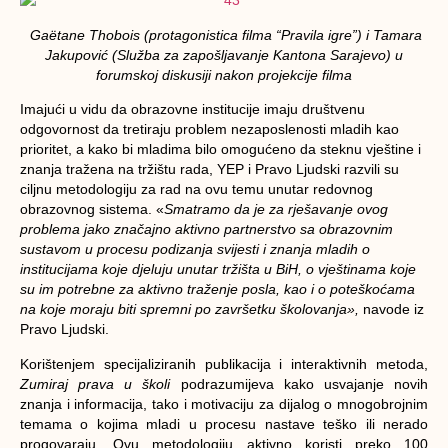
Gaëtane Thobois (protagonistica filma “Pravila igre”) i Tamara
Jakupović (Služba za zapošljavanje Kantona Sarajevo) u
forumskoj diskusiji nakon projekcije filma
Imajući u vidu da obrazovne institucije imaju društvenu
odgovornost da tretiraju problem nezaposlenosti mladih kao
prioritet, a kako bi mladima bilo omogućeno da steknu vještine i
znanja tražena na tržištu rada, YEP i Pravo Ljudski razvili su
ciljnu metodologiju za rad na ovu temu unutar redovnog
obrazovnog sistema. «
Smatramo da je za rješavanje ovog
problema jako značajno aktivno partnerstvo sa obrazovnim
sustavom u procesu podizanja svijesti i znanja mladih o
institucijama koje djeluju unutar tržišta u BiH, o vještinama koje
su im potrebne za aktivno traženje posla, kao i o poteškoćama
na koje moraju biti spremni po završetku školovanja»
,
navode iz
Pravo Ljudski.
Korištenjem specijaliziranih publikacija i interaktivnih metoda,
Zumiraj prava u školi
podrazumijeva kako usvajanje novih
znanja i informacija, tako i motivaciju za dijalog o mnogobrojnim
temama o kojima mladi u procesu nastave teško ili nerado
progovaraju. Ovu metodologiju aktivno koristi preko 100