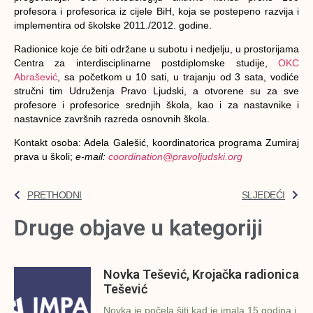
profesora i profesorica iz cijele BiH, koja se postepeno razvija i
implementira od školske 2011./2012. godine.
Radionice koje će biti održane u subotu i nedjelju, u prostorijama
Centra za interdisciplinarne postdiplomske studije,
OKC
Abrašević
, sa početkom u 10 sati, u trajanju od 3 sata, vodiće
stručni tim Udruženja Pravo Ljudski, a otvorene su za sve
profesore i profesorice srednjih škola, kao i za nastavnike i
nastavnice završnih razreda osnovnih škola.
Kontakt osoba: Adela Galešić, koordinatorica programa Zumiraj
prava u školi;
e-mail:
coordination@pravoljudski.org
PRETHODNI
SLJEDEĆI
Druge objave u kategoriji
Novka Tešević, Krojačka radionica
Tešević
Novka je počela šiti kad je imala 15 godina i