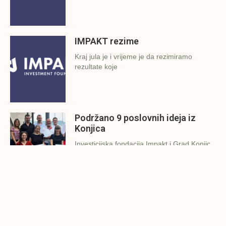
IMPAKT rezime
Kraj jula je i vrijeme je da rezimiramo
rezultate koje
Podržano 9 poslovnih ideja iz
Konjica
Investicijska fondacija Impakt i Grad Konjic
održali su 27.7.2022.g. finalnu
Završena prezentacija poslovnih
ideja u Zavidovićima
Investicijska fondacija Impakt i Grad