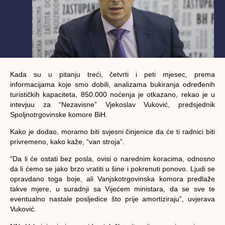
Kada su u pitanju treći, četvrti i peti mjesec, prema
informacijama koje smo dobili, analizama bukiranja određenih
turističkih kapaciteta, 850.000 noćenja je otkazano, rekao je u
intevjuu za “Nezavisne” Vjekoslav Vuković, predsjednik
Spoljnotrgovinske komore BiH.
Kako je dodao, moramo biti svjesni činjenice da će ti radnici biti
privremeno, kako kaže, “van stroja”.
“Da li će ostati bez posla, ovisi o narednim koracima, odnosno
da li ćemo se jako brzo vratiti u šine i pokrenuti ponovo. Ljudi se
opravdano toga boje, ali Vanjskotrgovinska komora predlaže
takve mjere, u suradnji sa Vijećem ministara, da se sve te
eventualno nastale posljedice što prije amortiziraju”, uvjerava
Vuković.