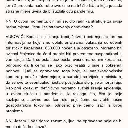
jer 72 procenta naše robe izvozimo na tržište EU, a koja je sada
strašne mjere uvela da bi suzbila ovu pandemiju.
NN: U ovom momentu, čini mi se, dio radnika strahuje za svoja
radna mjesta. Jesu li ta strahovanja opravdana?
VUKOVIĆ
: Kada su u pitanju treći, četvrti i peti mjesec, prema
informacijama koje smo dobili, analizama bukiranja određenih
turističkih kapaciteta, 850.000 noćenja je otkazano. Moramo biti
svjesni činjenice da će ti radnici biti privremeno suspendirani ili
van stroja. Da li će ostati bez posla, ovisi o narednim koracima,
odnosno da li ćemo se jako brzo vratiti u šine i pokrenuti
ponovo. Ljudi se opravdano toga boje, ali Vanjskotrgovinska
komora predlaže takve mjere, u suradnji sa Vijećem ministara,
da se sve te eventualno nastale posljedice što prije amortiziraju.
Kao prvi korak, mi definitivno moramo suzbiti širenje epidemije,
u ovom slučaju i pandemije, iz razloga što, čim je prije
suzbijemo, stavimo pod kontrolu, prije ćemo se vratiti našim
gospodarskim tokovima, odnosno prije ćemo izaći iz ovog
problema.
NN: Jesam li Vas dobro razumio, ljudi se opravdano boje da bi
moglo doći do otkaza?