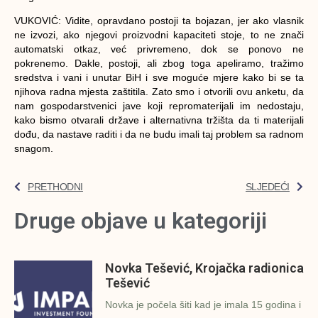
VUKOVIĆ:
Vidite, opravdano postoji ta bojazan, jer ako vlasnik
ne izvozi, ako njegovi proizvodni kapaciteti stoje, to ne znači
automatski otkaz, već privremeno, dok se ponovo ne
pokrenemo. Dakle, postoji, ali zbog toga apeliramo, tražimo
sredstva i vani i unutar BiH i sve moguće mjere kako bi se ta
njihova radna mjesta zaštitila. Zato smo i otvorili ovu anketu, da
nam gospodarstvenici jave koji repromaterijali im nedostaju,
kako bismo otvarali države i alternativna tržišta da ti materijali
dođu, da nastave raditi i da ne budu imali taj problem sa radnom
snagom.
PRETHODNI
SLJEDEĆI
Druge objave u kategoriji
Novka Tešević, Krojačka radionica
Tešević
Novka je počela šiti kad je imala 15 godina i