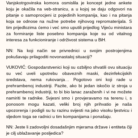
Vanjskotrgovinska komora osmislila je koncept jedne ankete
koju je okačila na veb-stranicu, a u kojoj se daju odgovori na
pitanje o samoprocjeni iz pojedinih kompanija, kao i na pitanja
koja se odnose na nužne potrebe njihovog repromaterijala. S
tim prijedlozima ćemo i već smo uputili prijedlog Vijeću ministara
za formiranje liste posebno kompanija koje su od vitalnog
interesa za funkcioniranje i održivost sistema u BiH.
NN: Na koji način se privrednici u svojim postrojenjima
pokušavaju prilagoditi novonastaloj situaciji?
VUKOVIĆ:
Gospodarstvenici koji su ozbiljno shvatili ovu situaciju
su već uveli upotrebu obaveznih maski, dezinfekcijskih
sredstava, nema rukovanja… Pogotovo oni koji rade u
prehrambenoj industriji. Pazite, ako bi jedan iskočio iz stroja u
prehrambenoj industriji, to bi bio lanac zaraženih i vi ne možete
namiriti te radnike. Svjesni smo i provjeravamo na terenu i, s
ponosom mogu kazati, veliki broj njih prihvatio je naša
upozorenja i podigli su tu razinu svijesti na jako visoku ljestvicu i
sljedom toga se radnici u tim kompanijama i ponašaju.
NN: Jeste li zadovoljni dosadašnjim mjerama države i entiteta čiji
je cilj ublažavanje posljedica?