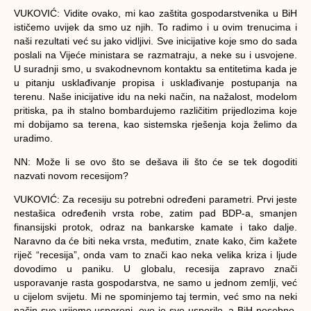
VUKOVIĆ:
Vidite ovako, mi kao zaštita gospodarstvenika u BiH
ističemo uvijek da smo uz njih. To radimo i u ovim trenucima i
naši rezultati već su jako vidljivi. Sve inicijative koje smo do sada
poslali na Vijeće ministara se razmatraju, a neke su i usvojene.
U suradnji smo, u svakodnevnom kontaktu sa entitetima kada je
u pitanju usklađivanje propisa i usklađivanje postupanja na
terenu. Naše inicijative idu na neki način, na nažalost, modelom
pritiska, pa ih stalno bombardujemo različitim prijedlozima koje
mi dobijamo sa terena, kao sistemska rješenja koja želimo da
uradimo.
NN: Može li se ovo što se dešava ili što će se tek dogoditi
nazvati novom recesijom?
VUKOVIĆ:
Za recesiju su potrebni određeni parametri. Prvi jeste
nestašica određenih vrsta robe, zatim pad BDP-a, smanjen
finansijski protok, odraz na bankarske kamate i tako dalje.
Naravno da će biti neka vrsta, međutim, znate kako, čim kažete
riječ “recesija”, onda vam to znači kao neka velika kriza i ljude
dovodimo u paniku. U globalu, recesija zapravo znači
usporavanje rasta gospodarstva, ne samo u jednom zemlji, već
u cijelom svijetu. Mi ne spominjemo taj termin, već smo na neki
način sve vrijeme usporeni, ovo je sve usporilo, a BiH posebno,