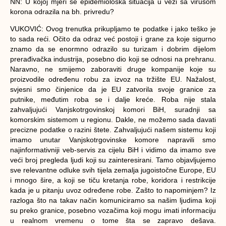
NN: U kojoj mjeri se epidemiološka situacija u vezi sa virusom
korona odrazila na bh. privredu?
VUKOVIĆ:
Ovog trenutka prikupljamo te podatke i jako teško je
to sada reći. Očito da odraz već postoji i grane za koje sigurno
znamo da se enormno odrazilo su turizam i dobrim dijelom
prerađivačka industrija, posebno dio koji se odnosi na prehranu.
Naravno, ne smijemo zaboraviti druge kompanije koje su
proizvodile određenu robu za izvoz na tržište EU. Nažalost,
svjesni smo činjenice da je EU zatvorila svoje granice za
putnike, međutim roba se i dalje kreće. Roba nije stala
zahvaljujući Vanjskotrgovinskoj komori BiH, suradnji sa
komorskim sistemom u regionu. Dakle, ne možemo sada davati
precizne podatke o razini štete. Zahvaljujući našem sistemu koji
imamo unutar Vanjskotrgovinske komore napravili smo
najinformativniji veb-servis za cijelu BiH i vidimo da imamo sve
veći broj pregleda ljudi koji su zainteresirani. Tamo objavljujemo
sve relevantne odluke svih tijela zemalja jugoistočne Europe, EU
i mnogo šire, a koji se tiču kretanja robe, koridora i restrikcije
kada je u pitanju uvoz određene robe. Zašto to napominjem? Iz
razloga što na takav način komuniciramo sa našim ljudima koji
su preko granice, posebno vozačima koji mogu imati informaciju
u realnom vremenu o tome šta se zapravo dešava.