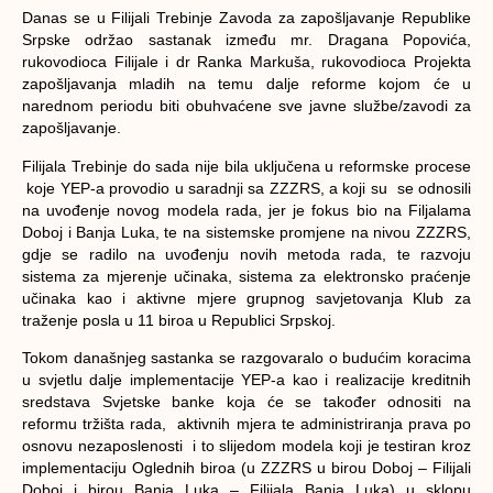
Danas se u Filijali Trebinje Zavoda za zapošljavanje Republike
Srpske održao sastanak između mr. Dragana Popovića,
rukovodioca Filijale i dr Ranka Markuša, rukovodioca Projekta
zapošljavanja mladih na temu dalje reforme kojom će u
narednom periodu biti obuhvaćene sve javne službe/zavodi za
zapošljavanje.
Filijala Trebinje do sada nije bila uključena u reformske procese
koje YEP-a provodio u saradnji sa ZZZRS, a koji su se odnosili
na uvođenje novog modela rada, jer je fokus bio na Filjalama
Doboj i Banja Luka, te na sistemske promjene na nivou ZZZRS,
gdje se radilo na uvođenju novih metoda rada, te razvoju
sistema za mjerenje učinaka, sistema za elektronsko praćenje
učinaka kao i aktivne mjere grupnog savjetovanja Klub za
traženje posla u 11 biroa u Republici Srpskoj.
Tokom današnjeg sastanka se razgovaralo o budućim koracima
u svjetlu dalje implementacije YEP-a kao i realizacije kreditnih
sredstava Svjetske banke koja će se također odnositi na
reformu tržišta rada, aktivnih mjera te administriranja prava po
osnovu nezaposlenosti i to slijedom modela koji je testiran kroz
implementaciju Oglednih biroa (u ZZZRS u birou Doboj – Filijali
Doboj i birou Banja Luka – Filijala Banja Luka) u sklopu