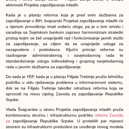
aktivnosti Projekta zapošljavanja mladih.
Kada je u pitanju reforma koja je pred svim službama za
zapošljavanje u BiH, švajcarski Projekat zapošljavanja mladih će
u njenom provođenju imati vodeću ulogu, pa je u tom smislu i
saradnja sa Svjetskom bankom zapravo harmonizirani strateški
pristup kojim se želi unaprijediti rad i funkcionisanje javnih službi
za zapošljavanje, sa ciljem da se unaprijede usluge za
nezaposlene i poslodavce. Ključni principi reforme su
razdvajanje administrativnog i savjetodavnog rada te
standardiziranje usluga indivudalnog i grupnog savjetodavnog
rada u javnim službama za zapošljavanje.
Do sada je YEP, kada je u pitanju Filijala Trebinje pružio tehničku
podršku u vidu rješavanja problema u informacionom sistemu,
dok se na Filijalu Trebinje također odražava reforma koja se
sprovodi na nivou cijelog Zavoda za zapošljavanje Republike
Srpske.
Vlada Švajcarske u okviru Projekta zapošljavanja mladih pruža
kombinovanu stručnu i infrastrukturnu podršku
reformi Zavoda
za
zapošljavanje Republike Srpske. U proteklih par mjeseci
stvoreni su infrastrukturni preduslovi za uvođenje novog modela