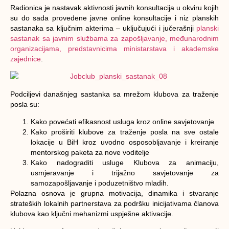
Radionica je nastavak aktivnosti javnih konsultacija u okviru kojih
su do sada provedene javne online konsultacije i niz planskih
sastanaka sa ključnim akterima – uključujući i jučerašnji
planski
sastanak sa javnim službama za zapošljavanje, međunarodnim
organizacijama, predstavnicima ministarstava i akademske
zajednice
.
Podciljevi današnjeg sastanka sa mrežom klubova za traženje
posla su:
Kako povećati efikasnost usluga kroz online savjetovanje
Kako proširiti klubove za traženje posla na sve ostale
lokacije u BiH kroz uvodno osposobljavanje i kreiranje
mentorskog paketa za nove voditelje
Kako nadograditi usluge Klubova za animaciju,
usmjeravanje i trijažno savjetovanje za
samozapošljavanje i poduzetništvo mladih.
Polazna osnova je grupna motivacija, dinamika i stvaranje
strateških lokalnih partnerstava za podršku inicijativama članova
klubova kao ključni mehanizmi uspješne aktivacije.