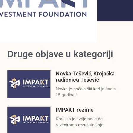
Druge objave u kategoriji
Novka Tešević, Krojačka
radionica Tešević
Novka je počela šiti kad je imala
15 godina i
IMPAKT rezime
Kraj jula je i vrijeme je da
rezimiramo rezultate koje