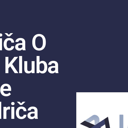
iča O
 Kluba
je
riča