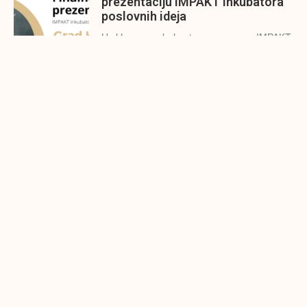
prezentaciju IMPAKT inkubatora
poslovnih ideja
U sklopu sveobuhvatnog programa IMPAKT
inkubatora poslovnih ideja kao kruna
Finalna prezentacija IMPAKT
inkubatora poslovnih ideja
Zavidovići
Zatvaramo još jedan ciklus IMPAKT
inkubatora u Zavidovićima i to