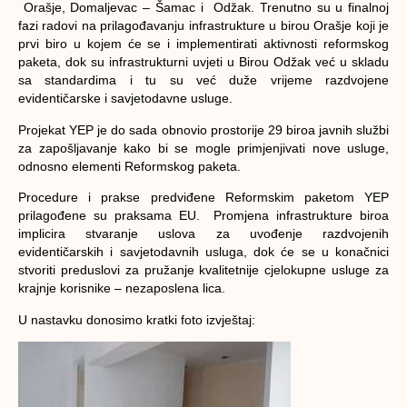
Orašje, Domaljevac – Šamac i Odžak. Trenutno su u finalnoj
fazi radovi na prilagođavanju infrastrukture u birou Orašje koji je
prvi biro u kojem će se i implementirati aktivnosti reformskog
paketa, dok su infrastrukturni uvjeti u Birou Odžak već u skladu
sa standardima i tu su već duže vrijeme razdvojene
evidentičarske i savjetodavne usluge.
Projekat YEP je do sada obnovio prostorije 29 biroa javnih službi
za zapošljavanje kako bi se mogle primjenjivati nove usluge,
odnosno elementi Reformskog paketa.
Procedure i prakse predviđene Reformskim paketom YEP
prilagođene su praksama EU. Promjena infrastrukture biroa
implicira stvaranje uslova za uvođenje razdvojenih
evidentičarskih i savjetodavnih usluga, dok će se u konačnici
stvoriti preduslovi za pružanje kvalitetnije cjelokupne usluge za
krajnje korisnike – nezaposlena lica.
U nastavku donosimo kratki foto izvještaj: