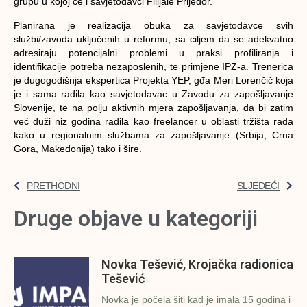
grupu u kojoj će i savjetodavci Filijale Prijedor.
Planirana je realizacija obuka za savjetodavce svih
službi/zavoda uključenih u reformu, sa ciljem da se adekvatno
adresiraju potencijalni problemi u praksi profiliranja i
identifikacije potreba nezaposlenih, te primjene IPZ-a. Trenerica
je dugogodišnja ekspertica Projekta YEP, gđa Meri Lorenčič koja
je i sama radila kao savjetodavac u Zavodu za zapošljavanje
Slovenije, te na polju aktivnih mjera zapošljavanja, da bi zatim
već duži niz godina radila kao freelancer u oblasti tržišta rada
kako u regionalnim službama za zapošljavanje (Srbija, Crna
Gora, Makedonija) tako i šire.
PRETHODNI
SLJEDEĆI
Druge objave u kategoriji
Novka Tešević, Krojačka radionica
Tešević
Novka je počela šiti kad je imala 15 godina i