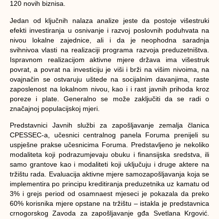
120 novih biznisa.
Jedan od ključnih nalaza analize jeste da postoje višestruki
efekti investiranja u osnivanje i razvoj poslovnih poduhvata na
nivou lokalne zajednice, ali i da je neophodna saradnja
svihnivoa vlasti na realizaciji programa razvoja preduzetništva.
Ispravnom realizacijom aktivne mjere država ima višestruk
povrat, a povrat na investiciju je viši i brži na višim nivoima, na
ovajnačin se ostvaruju uštede na socijalnim davanjima, raste
zaposlenost na lokalnom nivou, kao i i rast javnih prihoda kroz
poreze i plate. Generalno se može zaključiti da se radi o
značajnoj populacijskoj mjeri.
Predstavnici Javnih službi za zapošljavanje zemalja članica
CPESSEC-a, učesnici centralnog panela Foruma prenijeli su
uspješne prakse učesnicima Foruma. Predstavljeno je nekoliko
modaliteta koji podrazumjevaju obuku i finansijska sredstva, ili
samo grantove kao i modaliteti koji uključuju i druge aktere na
tržištu rada. Evaluacija aktivne mjere samozapošljavanja koja se
implementira po principu kreditiranja preduzetnika uz kamatu od
3% i grejs period od osamnaest mjeseci je pokazala da preko
60% korisnika mjere opstane na tržištu – istakla je predstavnica
crnogorskog Zavoda za zapošljavanje gđa Svetlana Krgović.