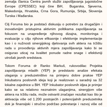
zemalja članica Centra javnih službi zapošljavanja jugoistočne
Evrope (CPESSEC) koji čine BiH, Bugarska, Sjeverna,
Makedonija, Hrvatska, Crna Gora, Rumunija, Srbija, Slovenija
Turska i Mađarska.
Cilj Foruma bio je podstaći diskusiju o potrebni za drugačijim i
inovativnijim pristupima aktivnim politikama zapošljavanja sa
fokusom na unapređenje njihovog dizajna, monitoringa i
evaluacije u cilju njihove efikasnije i efektivnije implementacije
kao i o nužnosti sinergijskog djelovanja svih aktera na tržištu
rada u provođenju aktivnih mjera zapošljavanja kako bi se
osigurao uticaj na kvalitet ponude radne snage i efektivniji
utrošak javnih sredstava.
Tokom Foruma dr Ranko Markuš, rukovodilac Projekta
zapošljavanja mladih (YEP) je predstavio analize efekata
ulaganja u preduzetništvo na primjeru dobre prakse YEP
Inkubatora poslovnih ideja koji je realizovan u saradnji sa 32
lokalne zajednice u BiH. YEP Inkubator poslovnih idjea je primjer
kako se sa relativno neznatnim ulaganjima, sinergijom više
aktera na tržišu rada, može ostvariti značajan rezultat kao što je
aktivacija više od 1.200 postojećih i potencijalnih preduzetnika
dok je finansijski i stručno podržao pokretanje i razvoj više od