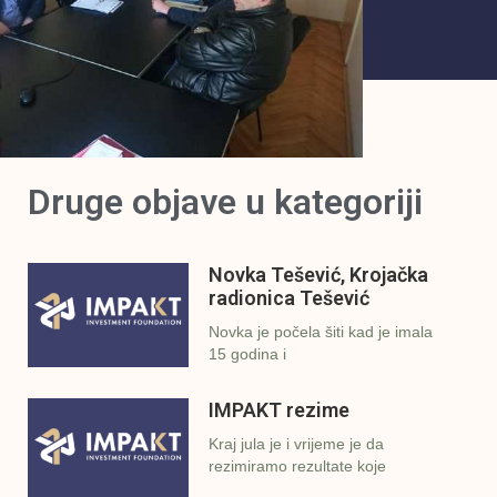
Druge objave u kategoriji
Novka Tešević, Krojačka
radionica Tešević
Novka je počela šiti kad je imala
15 godina i
IMPAKT rezime
Kraj jula je i vrijeme je da
rezimiramo rezultate koje