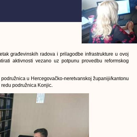
ak građevinskih radova i prilagodbe infrastrukture u ovoj
irati aktivnosti vezano uz potpunu provedbu reformskog
be podružnica u Hercegovačko-neretvanskoj županiji/kantonu
o redu podružnica Konjic.