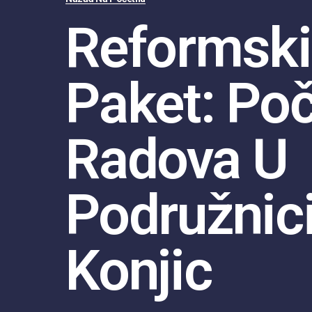
Reformski
Paket: Po
Radova U
Podružnic
Konjic