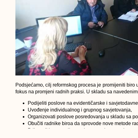
Podsjećamo, cilj reformskog procesa je promijeniti biro 
fokus na promjeni radnih praksi. U skladu sa navedeni
Podijeliti poslove na evidentičarske i savjetodavne
Uvođenje individualnog i grupnog savjetovanja,
Organizovati poslove posredovanja u skladu sa p
Obučiti radnike biroa da sprovode nove metode ra
Prilagoditi prostorije novim metodama rada sa
prostorijom za grupni rad sa nezaposlenim osoba