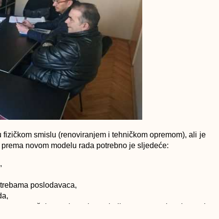
u fizičkom smislu (renoviranjem i tehničkom opremom), ali je
m prema novom modelu rada potrebno je sljedeće:
,
otrebama poslodavaca,
da,
vremenom šalter salom, kancelarijama za savjetodavce i
ma,