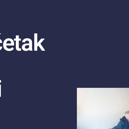
četak
i