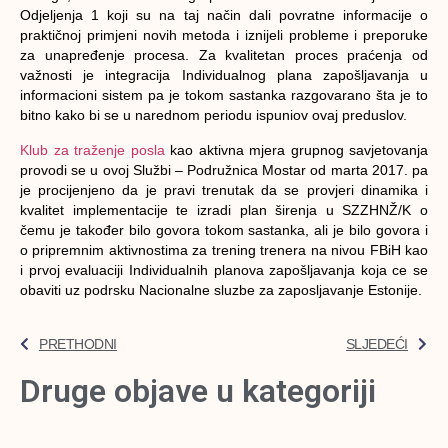
Odjeljenja 1 koji su na taj način dali povratne informacije o
praktičnoj primjeni novih metoda i iznijeli probleme i preporuke
za unapređenje procesa. Za kvalitetan proces praćenja od
važnosti je integracija Individualnog plana zapošljavanja u
informacioni sistem pa je tokom sastanka razgovarano šta je to
bitno kako bi se u narednom periodu ispuniov ovaj preduslov.
Klub za traženje posla
kao aktivna mjera grupnog savjetovanja
provodi se u ovoj Službi – Podružnica Mostar od marta 2017. pa
je procijenjeno da je pravi trenutak da se provjeri dinamika i
kvalitet implementacije te izradi plan širenja u SZZHNŽ/K o
čemu je također bilo govora tokom sastanka, ali je bilo govora i
o pripremnim aktivnostima za trening trenera na nivou FBiH kao
i prvoj evaluaciji Individualnih planova zapošljavanja koja ce se
obaviti uz podrsku Nacionalne sluzbe za zaposljavanje Estonije.
PRETHODNI
SLJEDEĆI
Druge objave u kategoriji