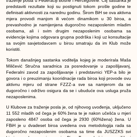
traženje posla u Federaciji Bosne i Hercegovine. Cilj sastanka je
predstaviti rezultate koji su postignuti tokom prošle godine te
definisati aktivnosti za narednu godinu. Širom BiH se ova aktivna
mjera provodi manjom ili većom dinamikom u 30 biroa, a
prevashodno je namijenjena dugoročno nezaposlenim mladim
osobama, ali i svim drugim nezaposlenim osobama sa
evidencije kojima odgovara grupna podrška i koji uz konsultacije
sa svojim savjetodavcem u birou smatraju da im Klub može
koristiti.
Tokom današnjeg sastanka voditelja kojeg je moderirala Maša
Miličević Stručna saradnica za posredovanje u zapošljavanj,
Federalni zavod za zapošljavanje i predstavnici YEP-a bilo je
govora i o preuzimanju kooridnacije rada biroa koji provode ovu
aktivnu mjeru od strane FZZZ-a sve sa namjerom da se
dugoročno i održivo osigura da se i ubuduće ova usluga pruža
nezaposlenima.
U Klubove za traženje posla je, od njihovog uvođenja, uključeno
11 552 mladih od čega je 60% žena te je nakon učešća u mjeri
zaposleno 4847 osoba od čega je 2930 (60%žena) žena. U
FBiH je u dvadeset biroa uvedena ova metodologija rada sa
dugoročno nezaposlenim osobama sa time da JUSZZKS svi