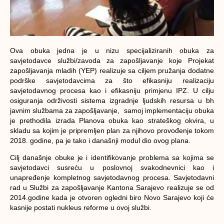
Ova obuka jedna je u nizu specijaliziranih obuka za
savjetodavce službi/zavoda za zapošljavanje koje Projekat
zapošljavanja mladih (YEP) realizuje sa ciljem pružanja dodatne
podrške savjetodavcima za što efikasniju realizaciju
savjetodavnog procesa kao i efikasniju primjenu IPZ. U cilju
osiguranja održivosti sistema izgradnje ljudskih resursa u bh
javnim službama za zapošljavanje, samoj implementaciju obuka
je prethodila izrada Planova obuka kao strateškog okvira, u
skladu sa kojim je pripremljen plan za njihovo provođenje tokom
2018. godine, pa je tako i današnji modul dio ovog plana.
Cilj današnje obuke je i identifikovanje problema sa kojima se
savjetodavci susreću u poslovnoj svakodnevnici kao i
unapređenje kompletnog savjetodavnog procesa. Savjetodavni
rad u Službi za zapošljavanje Kantona Sarajevo realizuje se od
2014.godine kada je otvoren ogledni biro Novo Sarajevo koji će
kasnije postati nukleus reforme u ovoj službi.