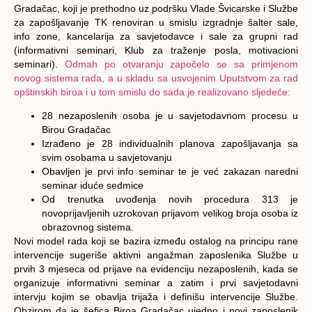
Gradačac, koji je prethodno uz podršku Vlade Švicarske i Službe
za zapošljavanje TK renoviran u smislu izgradnje šalter sale,
info zone, kancelarija za savjetodavce i sale za grupni rad
(informativni seminari, Klub za traženje posla, motivacioni
seminari).
Odmah po otvaranju započelo se sa primjenom
novog sistema rada, a u skladu sa usvojenim Uputstvom za rad
opštinskih biroa i u tom smislu do sada je realizovano sljedeće:
28 nezaposlenih osoba je u savjetodavnom procesu u
Birou Gradačac
Izrađeno je 28 individualnih planova zapošljavanja sa
svim osobama u savjetovanju
Obavljen je prvi info seminar te je već zakazan naredni
seminar iduće sedmice
Od trenutka uvođenja novih procedura 313 je
novoprijavljenih uzrokovan prijavom velikog broja osoba iz
obrazovnog sistema.
Novi model rada koji se bazira između ostalog na principu rane
intervencije sugeriše aktivni angažman zaposlenika Službe u
prvih 3 mjeseca od prijave na evidenciju nezaposlenih, kada se
organizuje informativni seminar a zatim i prvi savjetodavni
intervju kojim se obavlja trijaža i definišu intervencije Službe.
Obzirom da je šefica Biroa Gradačac ujedno i novi zaposlenik