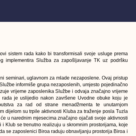
ovi sistem rada kako bi transformisali svoje usluge prema
eg implementira Služba za zapošljavanje TK uz podršku
ivni seminari, uglavnom za mlade nezaposlene. Ovaj pristup
lužbe informiše grupa nezaposlenih, umjesto pojedinačno
nalizuje vrijeme zaposlenika Službe i odvaja značajno vrijeme
m rada je uslijedio nakon završene Uvodne obuke koju je
utstva za rad od strane menadžmenta te unutarnjom
m dijelom su trpile aktivnosti Kluba za traženje posla Tuzla
b će u narednim mjesecima značajno ojačati svoje aktivnosti
i i Klub se trenutno realizuju u skromnim prostorijama, koje
 da se zaposlenici Biroa raduju obnavljanju prostorija Biroa i