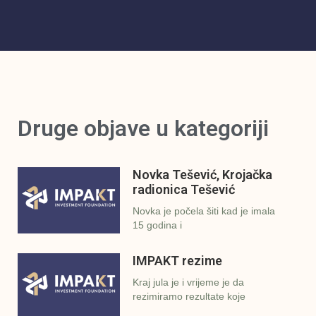
Druge objave u kategoriji
Novka Tešević, Krojačka
radionica Tešević
Novka je počela šiti kad je imala
15 godina i
IMPAKT rezime
Kraj jula je i vrijeme je da
rezimiramo rezultate koje