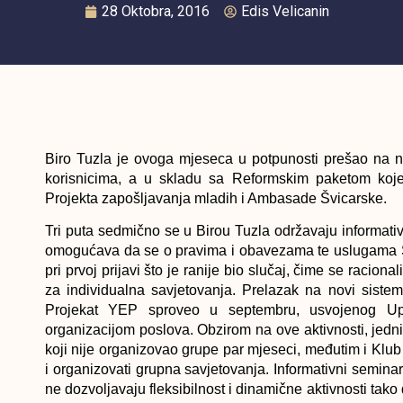
28 Oktobra, 2016
Edis Velicanin
Biro Tuzla je ovoga mjeseca u potpunosti prešao na n
korisnicima, a u skladu sa Reformskim paketom koj
Projekta zapošljavanja mladih i Ambasade Švicarske.
Tri puta sedmično se u Birou Tuzla održavaju informat
omogućava da se o pravima i obavezama te uslugama S
pri prvoj prijavi što je ranije bio slučaj, čime se racio
za individualna savjetovanja. Prelazak na novi siste
Projekat YEP sproveo u septembru, usvojenog Up
organizacijom poslova. Obzirom na ove aktivnosti, jedni
koji nije organizovao grupe par mjeseci, međutim i Klu
i organizovati grupna savjetovanja. Informativni seminar
ne dozvoljavaju fleksibilnost i dinamične aktivnosti tako