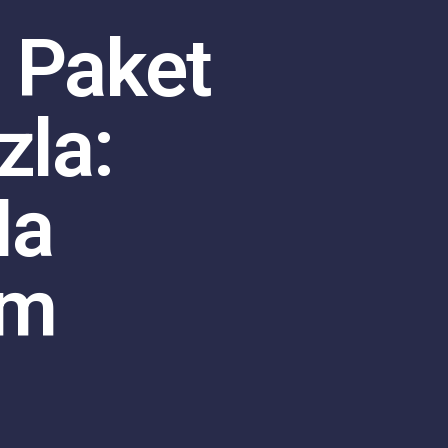
 Paket
zla:
Na
em