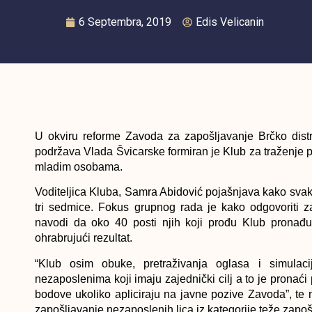
6 Septembra, 2019
Edis Velicanin
U okviru reforme Zavoda za zapošljavanje Brčko distr
podržava Vlada Švicarske formiran je Klub za traženje
mladim osobama.
Voditeljica Kluba, Samra Abidović pojašnjava kako svak
tri sedmice. Fokus grupnog rada je kako odgovoriti 
navodi da oko 40 posti njih koji prođu Klub pronađu
ohrabrujući rezultat.
“Klub osim obuke, pretraživanja oglasa i simula
nezaposlenima koji imaju zajednički cilj a to je pronać
bodove ukoliko apliciraju na javne pozive Zavoda”, te 
zapošljavanje nezaposlenih lica iz kategorije teže zapoš