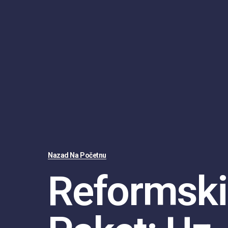
Nazad Na Početnu
Reformski