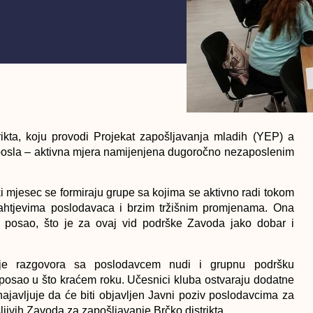
ikta, koju provodi Projekat zapošljavanja mladih (YEP) a
 posla – aktivna mjera namijenjena dugoročno nezaposlenim
i mjesec se formiraju grupe sa kojima se aktivno radi tokom
zahtjevima poslodavaca i brzim tržišnim promjenama. Ona
 posao, što je za ovaj vid podrške Zavoda jako dobar i
cije razgovora sa poslodavcem nudi i grupnu podršku
i posao u što kraćem roku. Učesnici kluba ostvaraju dodatne
najavljuje da će biti objavljen Javni poziv poslodavcima za
ljivih Zavoda za zapošljavanje Brčko distrikta.