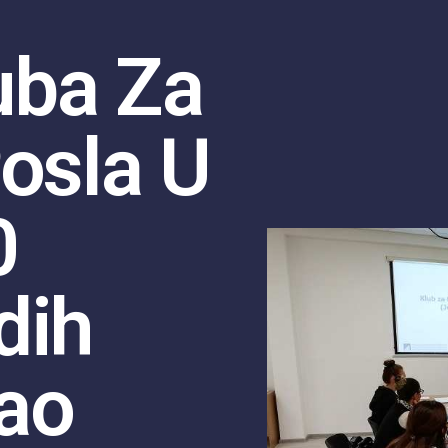
uba Za
osla U
0
dih
ao