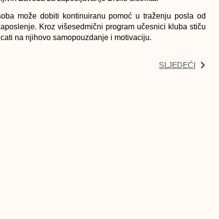
soba može dobiti kontinuiranu pomoć u traženju posla od
 zaposlenje. Kroz višesedmični program učesnici kluba stiču
ticati na njihovo samopouzdanje i motivaciju.
SLJEDEĆI