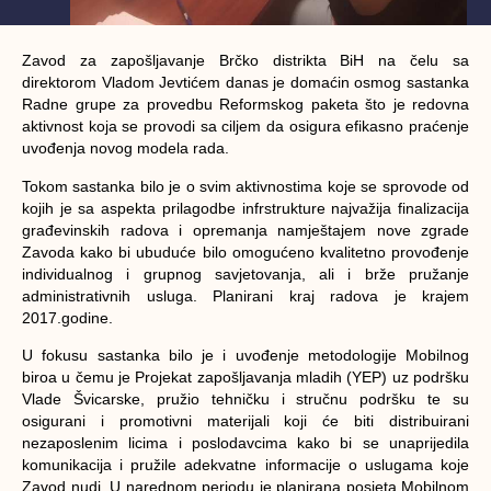
Zavod za zapošljavanje Brčko distrikta BiH na čelu sa
direktorom Vladom Jevtićem danas je domaćin osmog sastanka
Radne grupe za provedbu Reformskog paketa što je redovna
aktivnost koja se provodi sa ciljem da osigura efikasno praćenje
uvođenja novog modela rada.
Tokom sastanka bilo je o svim aktivnostima koje se sprovode od
kojih je sa aspekta prilagodbe infrstrukture najvažija finalizacija
građevinskih radova i opremanja namještajem nove zgrade
Zavoda kako bi ubuduće bilo omogućeno kvalitetno provođenje
individualnog i grupnog savjetovanja, ali i brže pružanje
administrativnih usluga. Planirani kraj radova je krajem
2017.godine.
U fokusu sastanka bilo je i uvođenje metodologije Mobilnog
biroa u čemu je Projekat zapošljavanja mladih (YEP) uz podršku
Vlade Švicarske, pružio tehničku i stručnu podršku te su
osigurani i promotivni materijali koji će biti distribuirani
nezaposlenim licima i poslodavcima kako bi se unaprijedila
komunikacija i pružile adekvatne informacije o uslugama koje
Zavod nudi. U narednom periodu je planirana posjeta Mobilnom