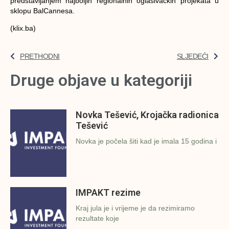
predstavljanjem najboljih regionalnih oglašivačkih projekata u
sklopu BalCannesa.
(klix.ba)
PRETHODNI
SLJEDEĆI
Druge objave u kategoriji
Novka Tešević, Krojačka radionica
Tešević
Novka je počela šiti kad je imala 15 godina i
IMPAKT rezime
Kraj jula je i vrijeme je da rezimiramo
rezultate koje