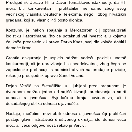
Predsjednik Uprave HT-a Davor Tomašković istaknuo je da HT
mora biti konkurentan i profitabilan ne samo zbog svog
većinskog vlasnika Deutsche Telekoma, nego i zbog hrvatskih
građana, koji su vlasnici 49 posto dionica.
Konzumu je nakon spajanja s Mercatorom cilj optimalizirati
logistiku i asortimane, što će potaknuti val investicija u kojemu
će, kaže predsjednik Uprave Darko Knez, svoj dio kolača dobiti i
domaće firme.
Croatia osiguranje je uspjelo održati vodeću poziciju unatoč
konkurenciji, ali je upravljanje bilo neadekvatno, zbog čega se
zaposlenike prebacuje s administrativnih na prodajne pozicije,
rekao je predsjednik uprave Sanel Volarić.
Dejan Verčič sa Sveučilišta u Ljubljani pred prepunom je
dvoranom održao jedno od najiščekivanijh predavanja o smrti
odnosa s javnošću. Svjedočimo kraju novinarstva, ali i
dosadašnjeg oblika odnosa s javnošću.
Nastaje, međutim, novi oblik odnosa s javnošću čiji praktičari
postaju glavni istraživači društvenog okružja, što donosi veću
moć, ali veću odgovornost, rekao je Verčič.