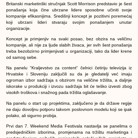
Britanski marketinški stručnjak Scott Morrison predstavio je šest
ponašanja koja čine ubrzane lidere sposobne učiniti svoje
kompanije efikasnijima. Središnji koncept je pozitivni poremećaj
koji ubrzani lideri stvaraju svojim ponašanjem unutar
organizacije.
Koncept je primjenjiv na svaki posao, bez obzira na veličinu
kompanije, ali nije za ljude slabih živaca, jer svih šest ponašanja
treba bezobzirno primjenjivati u organizaciji, tako da lider krene
od samog sebe.
Na panelu “Kraljevstvo za content“ čelnici četiriju televizija iz
Hrvatske i Sloveniju zaključili su da je gledatelji već imaju
ogroman izbor sadržaja s obzirom na veličine tržišta, a daljnje
iskorake u produkciji i izvozu sadržaja bit će teško izvesti zbog
visokih troškova i snažnog pada tržišta oglašavanje.
Na panelu o start up projektima, zaključeno je da države regije
ne daju dovoljnu potporu takvom poslovnom modelu koji se ipak
polako, ali sigurno probija.
Prvi dan 7. Weekend Media Festivala nastavlja se panelima o
predsjedničkim izborima, promjenama na tržištu marketinga i