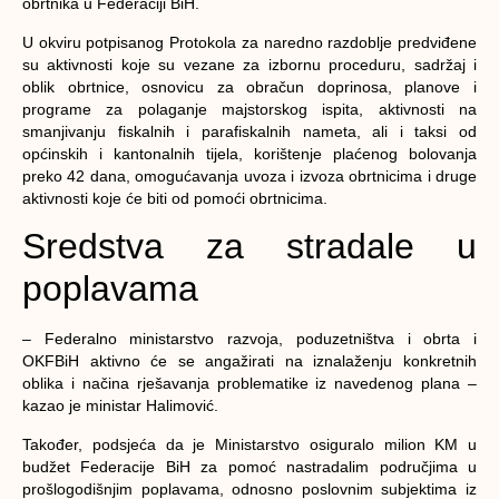
obrtnika u Federaciji BiH.
U okviru potpisanog Protokola za naredno razdoblje predviđene
su aktivnosti koje su vezane za izbornu proceduru, sadržaj i
oblik obrtnice, osnovicu za obračun doprinosa, planove i
programe za polaganje majstorskog ispita, aktivnosti na
smanjivanju fiskalnih i parafiskalnih nameta, ali i taksi od
općinskih i kantonalnih tijela, korištenje plaćenog bolovanja
preko 42 dana, omogućavanja uvoza i izvoza obrtnicima i druge
aktivnosti koje će biti od pomoći obrtnicima.
Sredstva za stradale u
poplavama
– Federalno ministarstvo razvoja, poduzetništva i obrta i
OKFBiH aktivno će se angažirati na iznalaženju konkretnih
oblika i načina rješavanja problematike iz navedenog plana –
kazao je ministar Halimović.
Također, podsjeća da je Ministarstvo osiguralo milion KM u
budžet Federacije BiH za pomoć nastradalim područjima u
prošlogodišnjim poplavama, odnosno poslovnim subjektima iz