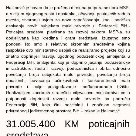
Halimović je naveo da je pružena direktna potpora sektoru MSP-
a s ciljem njegovog rasta i opstanka, očuvanju postojećih radnih
mjesta, stvaranju uvjeta za nova zapošljavanja, kao i podrška
osnivanju novih subjekata male privrede u Federaciji BiH.-
Poticajna sredstva planirana za razvoj sektora MSP-a su
dodjeljivana kao kreditna i grant sredstava. Izuzetno smo
ponosni što smo s relativno skromnim sredstvima kojima
raspolaže ovo ministarstvo uspjeli da realiziramo projekte koji su
znatno doprinijeli razvoju ugodnog poduzetničkog ambijenta u
Federaciji BiH, ambijenta koji je doprinio jačanju poduzetničke
infrastrukture, rastu i razvoju poduzetništva i obrta, odnosno
povećanju broja subjekata male privrede, povećanju broja
uposlenih, povećanju učinkovitosti i konkurentnosti male
privrede i bolje prilagođavanje međunarodnom tržištu.
Realizacijom zacrtanih strateških ciljeva ovo ministarstvo će u
potpunosti doprinijeti razvoju male privrede na području
Federacije BiH, koja čini najvitalniji i značajan segment
privrednog i jedinstvenog prostora BiH – rekao je Halimović.
31.005.400 KM poticajnih
sredstava