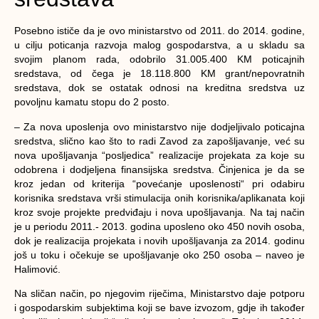
Posebno ističe da je ovo ministarstvo od 2011. do 2014. godine,
u cilju poticanja razvoja malog gospodarstva, a u skladu sa
svojim planom rada, odobrilo 31.005.400 KM poticajnih
sredstava, od čega je 18.118.800 KM grant/nepovratnih
sredstava, dok se ostatak odnosi na kreditna sredstva uz
povoljnu kamatu stopu do 2 posto.
– Za nova uposlenja ovo ministarstvo nije dodjeljivalo poticajna
sredstva, slično kao što to radi Zavod za zapošljavanje, već su
nova upošljavanja “posljedica” realizacije projekata za koje su
odobrena i dodjeljena finansijska sredstva. Činjenica je da se
kroz jedan od kriterija “povećanje uposlenosti“ pri odabiru
korisnika sredstava vrši stimulacija onih korisnika/aplikanata koji
kroz svoje projekte predviđaju i nova upošljavanja. Na taj način
je u periodu 2011.- 2013. godina uposleno oko 450 novih osoba,
dok je realizacija projekata i novih upošljavanja za 2014. godinu
još u toku i očekuje se upošljavanje oko 250 osoba – naveo je
Halimović.
Na sličan način, po njegovim riječima, Ministarstvo daje potporu
i gospodarskim subjektima koji se bave izvozom, gdje ih također