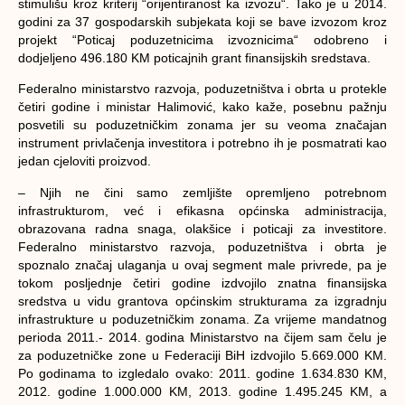
stimulišu kroz kriterij “orijentiranost ka izvozu“. Tako je u 2014.
godini za 37 gospodarskih subjekata koji se bave izvozom kroz
projekt “Poticaj poduzetnicima izvoznicima“ odobreno i
dodjeljeno 496.180 KM poticajnih grant finansijskih sredstava.
Federalno ministarstvo razvoja, poduzetništva i obrta u protekle
četiri godine i ministar Halimović, kako kaže, posebnu pažnju
posvetili su poduzetničkim zonama jer su veoma značajan
instrument privlačenja investitora i potrebno ih je posmatrati kao
jedan cjeloviti proizvod.
– Njih ne čini samo zemljište opremljeno potrebnom
infrastrukturom, već i efikasna općinska administracija,
obrazovana radna snaga, olakšice i poticaji za investitore.
Federalno ministarstvo razvoja, poduzetništva i obrta je
spoznalo značaj ulaganja u ovaj segment male privrede, pa je
tokom posljednje četiri godine izdvojilo znatna finansijska
sredstva u vidu grantova općinskim strukturama za izgradnju
infrastrukture u poduzetničkim zonama. Za vrijeme mandatnog
perioda 2011.- 2014. godina Ministarstvo na čijem sam čelu je
za poduzetničke zone u Federaciji BiH izdvojilo 5.669.000 KM.
Po godinama to izgledalo ovako: 2011. godine 1.634.830 KM,
2012. godine 1.000.000 KM, 2013. godine 1.495.245 KM, a