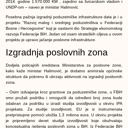
2014. godine 1.570.000 KM , zajedno sa švicarskom vladom i
UNDP-om – naveo je ministar Halimović.
Posebna pažnja izgradnji poduzetničke infrastrukture data je i u
projektu “Razvoj malog i srednjeg poduzetništva u Federaciji
Bosne i Hercegovine“ koji je sastavni dio Strategije ekonomskog
razvoja Federacije BiH. Jedan od osam strateških ciljeva u ovom
projektu je upravo jačanje poslovne infrastrukture.
Izgradnja poslovnih zona
Dodjela poticajnih sredstava Ministarstva za poslovne zone,
kako kaže ministar Halimović, je dodatno animirala općinske
strukture da pokrenu ili ubrzaju aktivnosti na izgradnji poslovnih
zona.
– Osim izdvajanja kroz grantove za poduzetničke zone, u FBiH
smo pružali podršku i omogućili da određeni broj zona bude
odabran za podršku u izradi studija izvodljivosti u okviru IPA
projekata. Za studije izvodljivosti, EU je iz instrumenata
pretpristupne pomoći uložila 1,3 miliona eura. U okviru projekta
je pripremljeno devet studija izvodljivosti koje obuhvataju
konceptualna rješenja poslovnih zona u BiH. Iz Federacije BiH