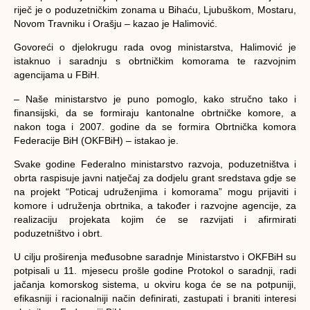
riječ je o poduzetničkim zonama u Bihaću, Ljubuškom, Mostaru,
Novom Travniku i Orašju – kazao je Halimović.
Govoreći o djelokrugu rada ovog ministarstva, Halimović je
istaknuo i saradnju s obrtničkim komorama te razvojnim
agencijama u FBiH.
– Naše ministarstvo je puno pomoglo, kako stručno tako i
finansijski, da se formiraju kantonalne obrtničke komore, a
nakon toga i 2007. godine da se formira Obrtnička komora
Federacije BiH (OKFBiH) – istakao je.
Svake godine Federalno ministarstvo razvoja, poduzetništva i
obrta raspisuje javni natječaj za dodjelu grant sredstava gdje se
na projekt “Poticaj udruženjima i komorama” mogu prijaviti i
komore i udruženja obrtnika, a također i razvojne agencije, za
realizaciju projekata kojim će se razvijati i afirmirati
poduzetništvo i obrt.
U cilju proširenja međusobne saradnje Ministarstvo i OKFBiH su
potpisali u 11. mjesecu prošle godine Protokol o saradnji, radi
jačanja komorskog sistema, u okviru koga će se na potpuniji,
efikasniji i racionalniji način definirati, zastupati i braniti interesi