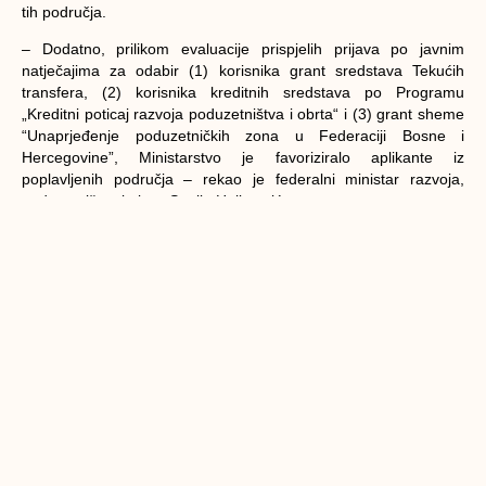
tih područja.
– Dodatno, prilikom evaluacije prispjelih prijava po javnim
natječajima za odabir (1) korisnika grant sredstava Tekućih
transfera, (2) korisnika kreditnih sredstava po Programu
„Kreditni poticaj razvoja poduzetništva i obrta“ i (3) grant sheme
“Unaprjeđenje poduzetničkih zona u Federaciji Bosne i
Hercegovine”, Ministarstvo je favoriziralo aplikante iz
poplavljenih područja – rekao je federalni ministar razvoja,
poduzetništva i obrta Sanjin Halimović.
(foto: Drugi Forum o zapošljavanju mladih – Tuzla)
PRETHODNI
SLJEDEĆI
Druge objave u kategoriji
Novka Tešević, Krojačka radionica
Tešević
Novka je počela šiti kad je imala 15 godina i