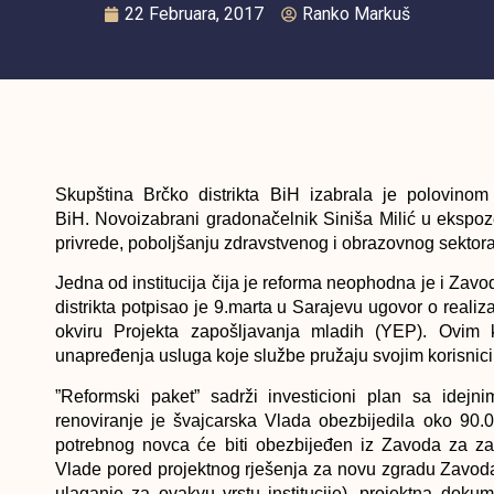
22 Februara, 2017
Ranko Markuš
Skupština Brčko distrikta BiH izabrala je polovinom
BiH. Novoizabrani gradonačelnik Siniša Milić u ekspo
privrede, poboljšanju zdravstvenog i obrazovnog sektora
Jedna od institucija čija je reforma neophodna je i Zav
distrikta potpisao je 9.marta u Sarajevu ugovor o real
okviru Projekta zapošljavanja mladih (YEP). Ovim
unapređenja usluga koje službe pružaju svojim korisnic
”Reformski paket” sadrži investicioni plan sa idej
renoviranje je švajcarska Vlada obezbijedila oko 90.
potrebnog novca će biti obezbijeđen iz Zavoda za zap
Vlade pored projektnog rješenja za novu zgradu Zavoda,
ulaganje za ovakvu vrstu institucije), projektna doku