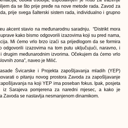
ciljem da se što prije pređe na nove metode rada. Zavod za
, prije svega šalterski sistem rada, individualno i grupno
eu akcent stavio na međunarodnu saradnju. “Distrikt mora
 uprave kako bismo odgovorili izazovima koji su pred nama,
racija. Mi ćemo vrlo brzo izaći sa prijedlogom da se formira
 odgovorili izazovima na tom putu uključujući, naravno, i
U i drugim međunarodnim izvorima. Očekujem da ćemo vrlo
lovnih zona”, naveo je Milić.
basade Švicarske i Projekta zapošljavanja mladih (YEP)
zgovarati o pitanju novog prostora Zavoda za zapošljavanje
apošljavanja na koji YEP ima poseban fokus. Ipak, posjeta
e iz Sarajeva pomjerena za naredni mjesec, a kako je
rma Zavoda se nastavlja nesmanjenom dinamikom.
SLJEDEĆI