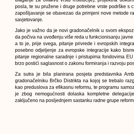
posla, te su pružene i druge potrebne vrste podrške s 
zapošljavanje se obavezao da primjeni nove metode rada
savjetovanje.
Jako je važno da je novi gradonačelnik u svom ekspoz
da počiva na uvođenju više reda u funkcionisanju javne
a to je, prije svega, pitanje privrede i evropskih integ
posebno odjeljenje za evropske integracije kako bismo
pitanje regionalne saradnje i pristupima fondovima E
brzo postići saglasnost o zakonu formiranja i razvoju pos
Za sutra je bila planirana posjeta predstavnika Am
gradonačelniku Brčko Distrikta na kojoj se trebalo ra
kao preduslova za efikasnu reformu, te programu samoz
je zbog nemogućnosti dolaska kompletne delegacij
zaključeno na posljednjem sastanku radne grupe refo
PRETHODNI