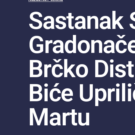
Sastanak 
Gradonač
Brčko Dist
Biće Upril
Martu