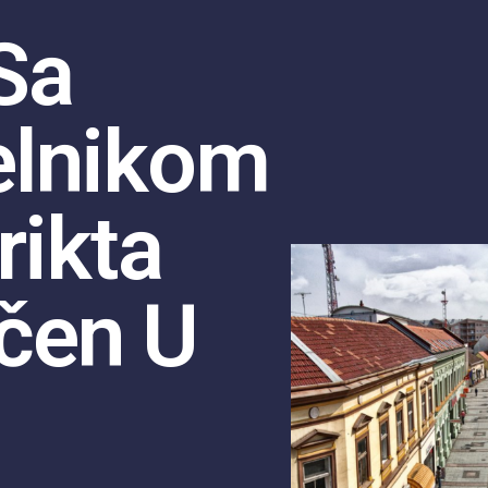
Sa
elnikom
rikta
ičen U