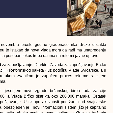
 novembra prošle godine gradonačelnika Brčko distrikta
zeu je istakao da nova vlada mora da radi ma unapređenju
, a poseban fokus treba da ima na reformi javne uprave.
od za zapošljavanje. Direktor Zavoda za zapošljavanje Brčko
izaciji «Reformskog paketa» uz podršku Vlade Švicarske, a u
 korakom zvanično je započeo proces reforme s ciljem
ima.
nim rješenjem nove zgrade brčanskog biroa rada za čije
000, a Vlada Brčko distrikta oko 200.000 maraka. Ostatak
ošljavanje. U sklopu aktivnosti podržanih od švajcarske
 obezbjeđen je i novi informacioni sistem (što je kapitalno
mentacija, obuka osoblja, uspostavljen je Klub za traženje