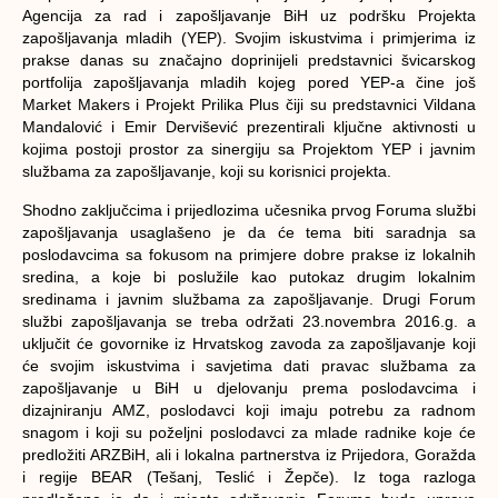
Agencija za rad i zapošljavanje BiH uz podršku Projekta
zapošljavanja mladih (YEP). Svojim iskustvima i primjerima iz
prakse danas su značajno doprinijeli predstavnici švicarskog
portfolija zapošljavanja mladih kojeg pored YEP-a čine još
Market Makers i Projekt Prilika Plus čiji su predstavnici Vildana
Mandalović i Emir Dervišević prezentirali ključne aktivnosti u
kojima postoji prostor za sinergiju sa Projektom YEP i javnim
službama za zapošljavanje, koji su korisnici projekta.
Shodno zaključcima i prijedlozima učesnika prvog Foruma službi
zapošljavanja usaglašeno je da će tema biti saradnja sa
poslodavcima sa fokusom na primjere dobre prakse iz lokalnih
sredina, a koje bi poslužile kao putokaz drugim lokalnim
sredinama i javnim službama za zapošljavanje. Drugi Forum
službi zapošljavanja se treba održati 23.novembra 2016.g. a
uključit će govornike iz Hrvatskog zavoda za zapošljavanje koji
će svojim iskustvima i savjetima dati pravac službama za
zapošljavanje u BiH u djelovanju prema poslodavcima i
dizajniranju AMZ, poslodavci koji imaju potrebu za radnom
snagom i koji su poželjni poslodavci za mlade radnike koje će
predložiti ARZBiH, ali i lokalna partnerstva iz Prijedora, Goražda
i regije BEAR (Tešanj, Teslić i Žepče). Iz toga razloga