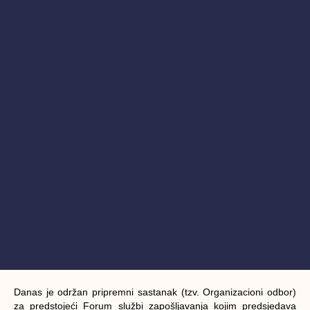
Danas je održan pripremni sastanak (tzv. Organizacioni odbor)
za predstojeći Forum službi zapošljavanja kojim predsjedava