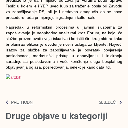
predloženo je da i mjesto održavanja Foruma bude upravo
Teslić u kojem je i YEP uveo Klub za traženje posla pri Zavodu
za zapošljavanje RS, ali je i nedavno omogućio da se nove
procedure rada primjenjuju izgradnjom šalter sale.
Napredak u reformskim procesima u javnim službama za
zapošljavanje je neophodno analizirati kroz Forum, na kojoj će
službe prezentovati svoja iskustva i koristiti širi krug aktera kako
bi planirao efikasnije uvođenje novih usluga za klijente. Najveći
izazov za službe za zapošljavanje je povratak povjerenja
poslodavaca, marketinški pristup u obnavljanju ili iniciranju
saradnje sa poslodavcima i veće korištenje uluga besplatnog
objavljivanja oglasa, posredovanja, selekcije kandidata itd.
PRETHODNI
SLJEDEĆI
Druge objave u kategoriji