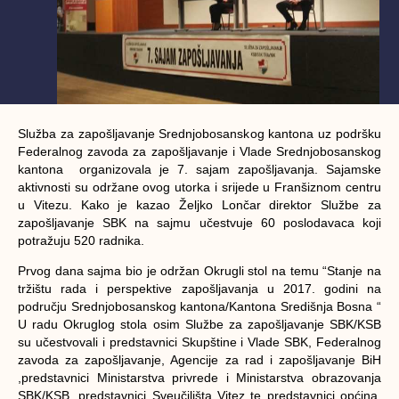
Služba za zapošljavanje Srednjobosanskog kantona uz podršku
Federalnog zavoda za zapošljavanje i Vlade Srednjobosanskog
kantona organizovala je 7. sajam zapošljavanja. Sajamske
aktivnosti su održane ovog utorka i srijede u Franšiznom centru
u Vitezu. Kako je kazao Željko Lončar direktor Službe za
zapošljavanje SBK na sajmu učestvuje 60 poslodavaca koji
potražuju 520 radnika.
Prvog dana sajma bio je održan Okrugli stol na temu “Stanje na
tržištu rada i perspektive zapošljavanja u 2017. godini na
području Srednjobosanskog kantona/Kantona Središnja Bosna “
U radu Okruglog stola osim Službe za zapošljavanje SBK/KSB
su učestvovali i predstavnici Skupštine i Vlade SBK, Federalnog
zavoda za zapošljavanje, Agencije za rad i zapošljavanje BiH
,predstavnici Ministarstva privrede i Ministarstva obrazovanja
SBK/KSB, predstavnici Sveučilišta Vitez te predstavnici općina,