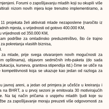
mjenjeni. Forumi o zapošljavanju mladih koji su okupili više
zultirali nizom novih mjera koje trenutno implementiramo, a
 11 projekata želi aktivirati mlade nezaposlene (naročito iz
radnih mjesta, u vrijednosti od gotovo 400.000 KM,
 vrijednosti od 350.000 KM,
zam podrške za omladinsko preduzetništvo, što će trajno
za pokretanja vlasitih biznisa,
.
za mlade, prije svega otvaranjem novih mogućnosti za
lnim opštinama), objavom sedmičnih info-paketa (do sada
ukacija, kurseva, grantova stipendija itd.) čime se utiče na
ve kompetitivnosti koja se ukazuje kao jedan od razloga za
u javnoj areni, a jedan od primjera je učešće u kreiranju i
na na BHRT, a u prvoj sezoni je emitovala 30 motivirajućih
e. Na taj način pričama o uspjehu mladih ljudi koje su
be za zapošljavanje moraju preuzeti više odgovornosti za
 ima i bez političkih veza. Sami smo odgovorni za svoju