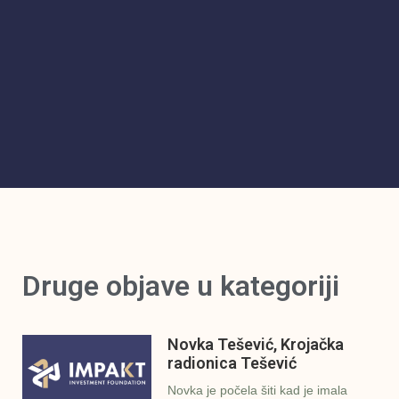
Druge objave u kategoriji
Novka Tešević, Krojačka
radionica Tešević
Novka je počela šiti kad je imala