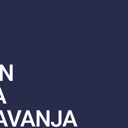
N
A
AVANJA