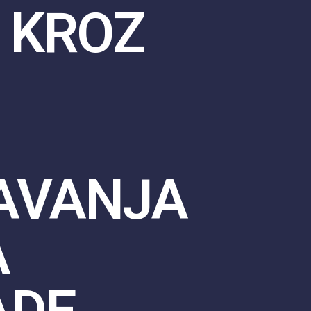
 KROZ
AVANJA
A
ADE