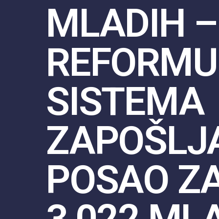
MLADIH –
REFORMU
SISTEMA
ZAPOŠLJ
POSAO Z
3,022 ML