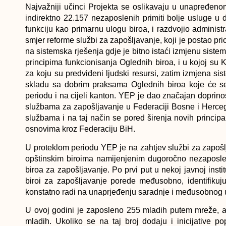
Najvažniji učinci Projekta se oslikavaju u unapređen
indirektno 22.157 nezaposlenih primiti bolje usluge u
funkciju kao primarnu ulogu biroa, i razdvojio administ
smjer reforme službi za zapošljavanje, koji je postao pr
na sistemska rješenja gdje je bitno istaći izmjenu sist
principima funkcionisanja Oglednih biroa, i u kojoj su 
za koju su predviđeni ljudski resursi, zatim izmjena s
skladu sa dobrim praksama Oglednih biroa koje će se
periodu i na cijeli kanton. YEP je dao značajan doprino
službama za zapošljavanje u Federaciji Bosne i Herce
službama i na taj način se pored širenja novih principa
osnovima kroz Federaciju BiH.
U proteklom periodu YEP je na zahtjev službi za zapošl
opštinskim biroima namijenjenim dugoročno nezaposlen
biroa za zapošljavanje. Po prvi put u nekoj javnoj insti
biroi za zapošljavanje porede međusobno, identifikuj
konstatno radi na unaprjeđenju saradnje i međusobnog 
U ovoj godini je zaposleno 255 mladih putem mreže, a
mladih. Ukoliko se na taj broj dodaju i inicijative 