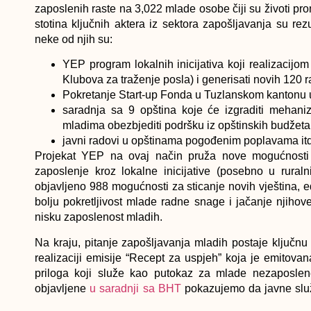
zaposlenih raste na 3,022 mlade osobe čiji su životi pro
stotina ključnih aktera iz sektora zapošljavanja su re
neke od njih su:
YEP program lokalnih inicijativa koji realizacijom
Klubova za traženje posla) i generisati novih 120 
Pokretanje Start-up Fonda u Tuzlanskom kantonu u
saradnja sa 9 opština koje će izgraditi mehani
mladima obezbjediti podršku iz opštinskih budžeta 
javni radovi u opštinama pogođenim poplavama itd
Projekat YEP na ovaj način pruža nove mogućnosti 
zaposlenje kroz lokalne inicijative (posebno u rura
objavljeno 988 mogućnosti za sticanje novih vještina, ed
bolju pokretljivost mlade radne snage i jačanje njiho
nisku zaposlenost mladih.
Na kraju, pitanje zapošljavanja mladih postaje ključnu 
realizaciji emisije “Recept za uspjeh” koja je emitova
priloga koji služe kao putokaz za mlade nezaposlen
objavljene
u saradnji sa BHT
pokazujemo da javne služ
podršku nezapsolenima, a posla i egzistencije u BiH