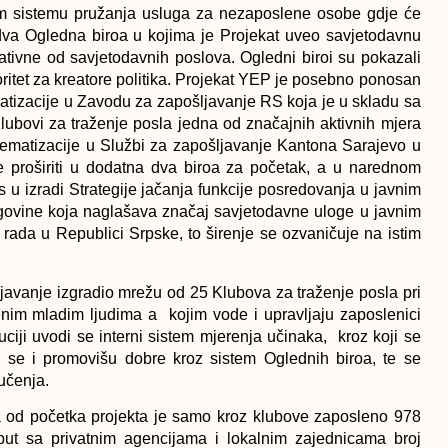
om sistemu pružanja usluga za nezaposlene osobe gdje će
 dva Ogledna biroa u kojima je Projekat uveo savjetodavnu
rativne od savjetodavnih poslova. Ogledni biroi su pokazali
ioritet za kreatore politika. Projekat YEP je posebno ponosan
ematizacije u Zavodu za zapošljavanje RS koja je u skladu sa
Klubovi za traženje posla jedna od značajnih aktivnih mjera
istematizacije u Službi za zapošljavanje Kantona Sarajevo u
 proširiti u dodatna dva biroa za početak, a u narednom
s u izradi Strategije jačanja funkcije posredovanja u javnim
govine koja naglašava značaj savjetodavne uloge u javnim
 rada u Republici Srpske, to širenje se ozvaničuje na istim
javanje izgradio mrežu od 25 Klubova za traženje posla pri
im mladim ljudima a kojim vode i upravljaju zaposlenici
tuciji uvodi se interni sistem mjerenja učinaka, kroz koji se
u se i promovišu dobre kroz sistem Oglednih biroa, te se
učenja.
 od početka projekta je samo kroz klubove zaposleno 978
poput sa privatnim agencijama i lokalnim zajednicama broj