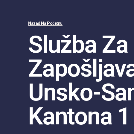
Nazad Na Početnu
Služba Za
Zapošljav
Unsko-Sa
Kantona 1