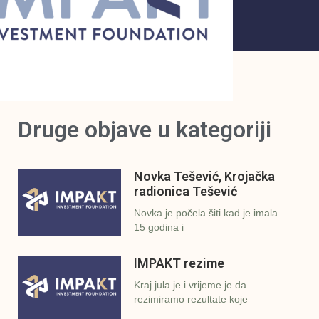
Druge objave u kategoriji
Novka Tešević, Krojačka
radionica Tešević
Novka je počela šiti kad je imala
15 godina i
IMPAKT rezime
Kraj jula je i vrijeme je da
rezimiramo rezultate koje