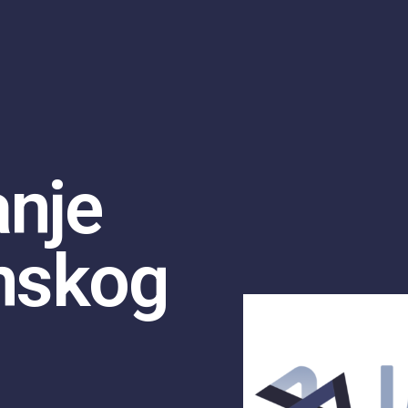
anje
nskog