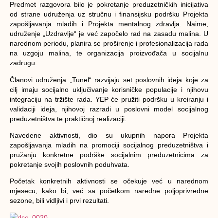
Predmet razgovora bilo je pokretanje preduzetničkih inicijativa
od strane udruženja uz stručnu i finansijsku podršku Projekta
zapošljavanja mladih i Projekta mentalnog zdravlja. Naime,
udruženje „Uzdravlje“ je već započelo rad na zasadu malina. U
narednom periodu, planira se proširenje i profesionalizacija rada
na uzgoju malina, te organizacija proizvođača u socijalnu
zadrugu.
Članovi udruženja „Tunel“ razvijaju set poslovnih ideja koje za
cilj imaju socijalno uključivanje korisničke populacije i njihovu
integraciju na tržište rada. YEP će pružiti podršku u kreiranju i
validaciji ideja, njihovoj razradi u poslovni model socijalnog
preduzetništva te praktičnoj realizaciji.
Navedene aktivnosti, dio su ukupnih napora Projekta
zapošljavanja mladih na promociji socijalnog preduzetništva i
pružanju konkretne podrške socijalnim preduzetnicima za
pokretanje svojih poslovnih poduhvata.
Početak konkretnih aktivnosti se očekuje već u narednom
mjesecu, kako bi, već sa početkom naredne poljoprivredne
sezone, bili vidljivi i prvi rezultati.