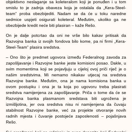
objektivno neslaganje sa koleteralom koji je ponuđen i u tom
smislu to je zadnja obaveza koja je ostalala da „Kera-Steel-
team“ proba obezbijediti. Nadam se da će u toku naredne
sedmice uspjeti osigurati koleteral. Međutim, ukoliko ga ne
obezbijede kredit neće biti plasiran – kaže Rešo.
On je dalje potcrtao da oni ne vrše bilo kakav pritisak da
Razvojna banka iz svojih fondova bilo kome, pa ni firmi „Kera-
Steel-Team“ plasira sredstva.
– Ono što je predmet ugovora između Federalnog zavoda za
zapošljavanje i Razvojne banke jeste komisioni posao. Dakle, u
svim momentima koji se pojavljuju u cijeloj ovoj priči riječ je o
našim sredstvima. Mi nemamo nikakav utjecaj na sredstva
Razvojne banke. Međutim, ona je nama komisiona banka u
ovom postupku i ona je ta koja po ugovoru treba plasirati
sredstva namijenjena za zapošljavanje. Priča o tome da će se
Razvojna banka plasmanom sredstava biti ugrožena je
izmišljotina, jer ova sredstva nisu ni namijenjena da čuvaju
stabilnost Razvojne banke, već za projekte otvoranje novih
radnih mjesta i čuvanje postojeće zaposlenosti – pojašnjava
Rešo.