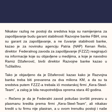
Nikakav razlog ne postoji da sredstva koja su namijenjena za
zapošljavanje budu garant stabilnosti Razvojne banke FBiH, ona
su garant za zapošljavanje, a ne čuvanje stabilnosti banke,
kazao je za novinsku agenciju Patria (NAP) Kenan Rešo,
direktor Federalnog zavoda za zapošljavanje (FZZZ) reagirajući
na informacije koje su objavljene u medijima, a koje je navodno
Ramiz Džaferović, bivši direktor Razvojne banke kazao u
Tužilaštvu.
Tako je objavljeno da je Džaferović kazao kako je Razvojna
banka treba biti prevarena za dva miliona KM, a da su ta
sredstva putem FZZZ-a trebala ići mostarskoj firmi „Kera-Steel-
Team“, a zalog je bila neupotrebljiva oprema stara 40 godina.
– Rečeno je da je Federalni zavod pokušao izvršiti prevaru u
plasmanu kredita prema firmi „Kera-Steel-Team“, ali nikakav
kredit u tu firmu nije plasiran, a u ovom trenutku postoji i naše