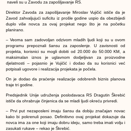
naveli su u Zavodu za zapošljavanje RS.
Direktor Zavoda za zapošljavanje Miroslav Vujičić ističe da je
Zavod zahvaljujući suficitu iz prošle godine uspio da obezbijedi
duplo više novca za ovaj projekat nego što je na početku
planirano.
– Veoma sam zadovoljan odzivom mladih ljudi koji su u ovom
programu prepoznali šansu za zaposlenje. U zavisnosti od
projekta, korisnici su mogli dobiti od 20.000 do 50.000 KM, a
maksimalan iznos je uglavnom dodjeljivan za proizvodne
djelatnosti –
pojasnio je Vujičić i dodao da su korisnici već
potpisali ugovore i realizacija projekata je počela.
On je dodao da praćenje realizacije odobrenih biznis planova
traje tri godine.
Predsjednik Unije udruženja poslodavaca RS Dragutin Škrebić
ističe da ohrabruje činjenica da se mladi ljudi okreću privredi.
– Prvi put nezaposleni imaju šansu da dobiju značajan novac
kako bi pokrenuli posao. Definitivno ovaj projekat dokazuje da
novca ima za one koji imaju dobru ideju, samo treba imati volju i
zasukati rukave –
rekao je Škrebić.