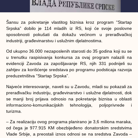
Šansu za pokretanje vlastitog biznisa kroz program “Startap
Srpska” dobilo je 114 mladih iz RS, koji će svoje poslovne
sposobnosti pokušati da dokažu većinom u prerađivačkoj
industriji, građevinarstvu i uslužnim djelatnostima.
Od ukupno 36.000 nezaposlenih starosti do 35 godina koji su se
u trenutku raspisivanja konkursa za ovaj program nalazili na
evidenciji Zavoda za zapošljavanje RS, njih 331 podnijeli su
zahtjev za korišćenje sredstava po programu podsticaja razvoja
preduzetništva “Startap Srpska”.
Najveće interesovanje, naveli su u Zavodu, mladi su pokazali za
prerađivačku industriju, građevinarstvo i uslužne djelatnosti, dok
se manji broj prijava odnosio na pokretanje biznisa u oblasti
informaciono-komunikacijskih tehnologija, poljoprivrede i
turizma.
– Za realizaciju ovog programa planirano je 3,6 miliona maraka,
od čega je 977.915 KM obezbijeđeno donatorskim sredstvima
Vlade Srbije, a preostali iznos odnosi se na sredstva Zavoda –