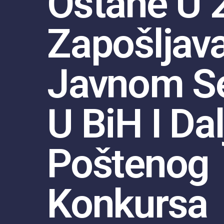
Ostane U 
Zapošljav
Javnom S
U BiH I Da
Poštenog
Konkursa