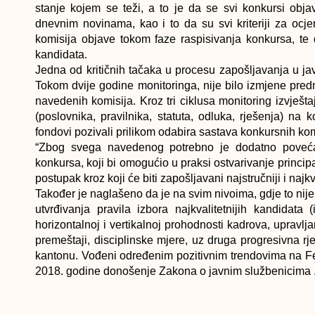
stanje kojem se teži, a to je da se svi konkursi obj
dnevnim novinama, kao i to da su svi kriteriji za ocj
komisija objave tokom faze raspisivanja konkursa, te 
kandidata.
Jedna od kritičnih tačaka u procesu zapošljavanja u jav
Tokom dvije godine monitoringa, nije bilo izmjene pred
navedenih komisija. Kroz tri ciklusa monitoring izvješ
(poslovnika, pravilnika, statuta, odluka, rješenja) na 
fondovi pozivali prilikom odabira sastava konkursnih ko
“Zbog svega navedenog potrebno je dodatno povećan
konkursa, koji bi omogućio u praksi ostvarivanje principa 
postupak kroz koji će biti zapošljavani najstručniji i najkva
Također je naglašeno da je na svim nivoima, gdje to nije 
utvrđivanja pravila izbora najkvalitetnijih kandidata
horizontalnoj i vertikalnoj prohodnosti kadrova, upravlj
premeštaji, disciplinske mjere, uz druga progresivna
kantonu. Vođeni određenim pozitivnim trendovima na F
2018. godine donošenje Zakona o javnim službenicima 