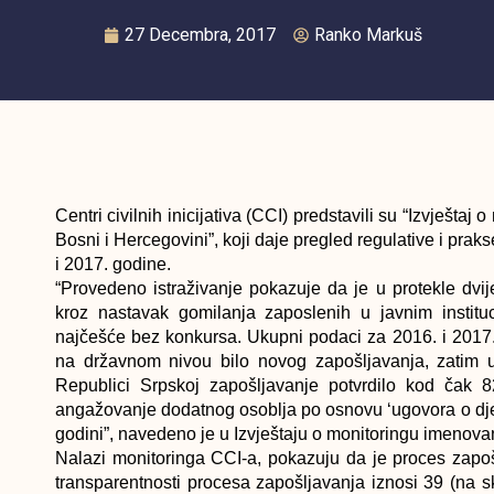
27 Decembra, 2017
Ranko Markuš
Centri civilnih inicijativa (CCI) predstavili su “Izvješt
Bosni i Hercegovini”, koji daje pregled regulative i pr
i 2017. godine.
“Provedeno istraživanje pokazuje da je u protekle dvi
kroz nastavak gomilanja zaposlenih u javnim institu
najčešće bez konkursa. Ukupni podaci za 2016. i 2017. 
na državnom nivou bilo novog zapošljavanja, zatim u
Republici Srpskoj zapošljavanje potvrdilo kod čak 82
angažovanje dodatnog osoblja po osnovu ‘ugovora o djel
godini”, navedeno je u Izvještaju o monitoringu imenova
Nalazi monitoringa CCI-a, pokazuju da je proces zapoš
transparentnosti procesa zapošljavanja iznosi 39 (na 