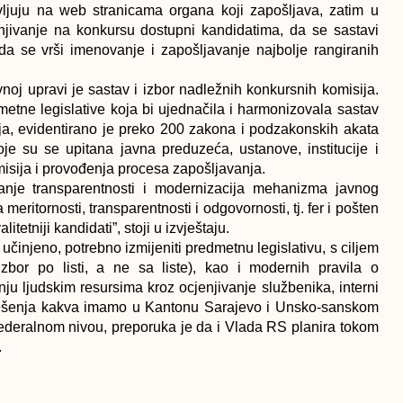
avljuju na web stranicama organa koji zapošljava, zatim u
enjivanje na konkursu dostupni kandidatima, da se sastavi
da se vrši imenovanje i zapošljavanje najbolje rangiranih
noj upravi je sastav i izbor nadležnih konkursnih komisija.
metne legislative koja bi ujednačila i harmonizovala sastav
taja, evidentirano je preko 200 zakona i podzakonskih akata
koje su se upitana javna preduzeća, ustanove, institucije i
misija i provođenja procesa zapošljavanja.
je transparentnosti i modernizacija mehanizma javnog
meritornosti, transparentnosti i odgovornosti, tj. fer i pošten
litetniji kandidati”, stoji u izvještaju.
učinjeno, potrebno izmijeniti predmetnu legislativu, s ciljem
 (izbor po listi, a ne sa liste), kao i modernih pravila o
anju ljudskim resursima kroz ocjenjivanje službenika, interni
 rješenja kakva imamo u Kantonu Sarajevo i Unsko-sanskom
ederalnom nivou, preporuka je da i Vlada RS planira tokom
.