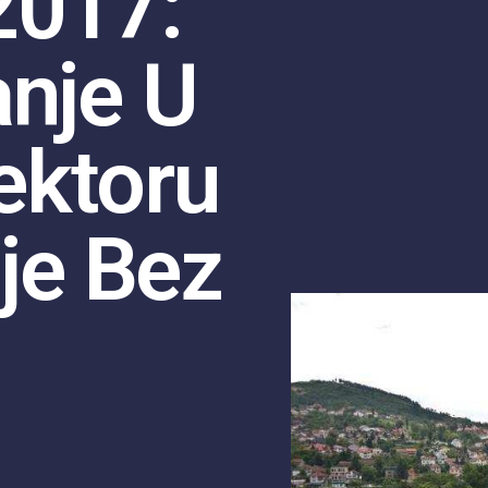
2017:
anje U
ektoru
lje Bez