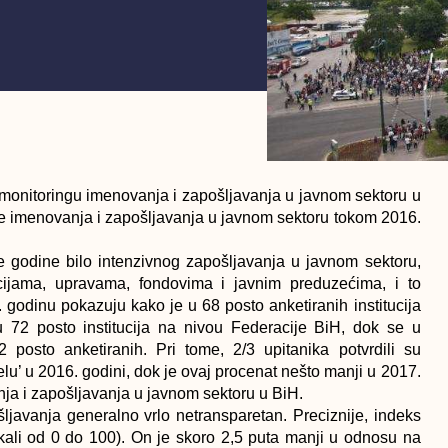
aj o monitoringu imenovanja i zapošljavanja u javnom sektoru u
akse imenovanja i zapošljavanja u javnom sektoru tokom 2016.
je godine bilo intenzivnog zapošljavanja u javnom sektoru,
cijama, upravama, fondovima i javnim preduzećima, i to
godinu pokazuju kako je u 68 posto anketiranih institucija
 72 posto institucija na nivou Federacije BiH, dok se u
 posto anketiranih. Pri tome, 2/3 upitanika potvrdili su
u’ u 2016. godini, dok je ovaj procenat nešto manji u 2017.
nja i zapošljavanja u javnom sektoru u BiH.
ljavanja generalno vrlo netransparetan. Preciznije, indeks
skali od 0 do 100). On je skoro 2,5 puta manji u odnosu na