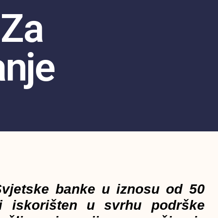
 Za
anje
Svjetske banke u iznosu od 50
ti iskorišten u svrhu podrške