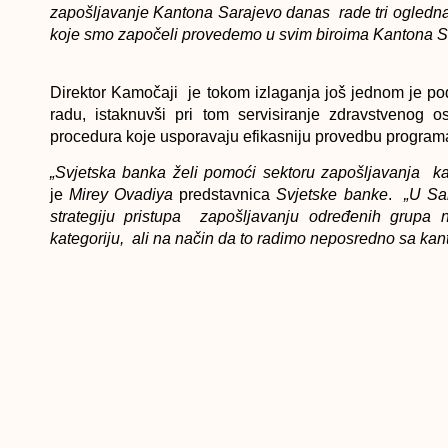
zapošljavanje Kantona Sarajevo danas rade tri ogledna
koje smo započeli provedemo u svim biroima Kantona S
Direktor Kamočaji je tokom izlaganja još jednom je p
radu, istaknuvši pri tom servisiranje zdravstvenog o
procedura koje usporavaju efikasniju provedbu program
„Svjetska banka želi pomoći sektoru zapošljavanja ka
je
Mirey Ovadiya
predstavnica
Svjetske banke
.
„U Sa
strategiju pristupa zapošljavanju određenih grupa 
kategoriju, ali na način da to radimo neposredno sa ka
Jozefinu Posadas
, predstavnicu
Svjetske banke
, inte
tražioca posla, te brža integracija aktivnih tražioca pos
odnosno, njihovo poboljšanje u narednom periodu. Na 
zapošljavanje Kantona Sarajevo“ – Sarajevo
za naredni
Podsjećanja radi, ovo je samo nastavak saradnje, k
posredovanja u javnim službama za zapošljavanje”