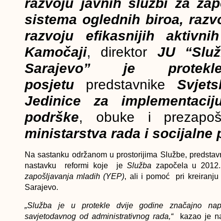
razvoju javnih službi za zap
sistema oglednih biroa, razvo
razvoju efikasnijih aktivn
Kamočaji
, direktor
JU “Služb
Sarajevo” je prote
posjetu
predstavnike
Svjets
Jedinice za implementacij
podrške
, obuke i prezapoš
ministarstva rada i socijalne 
Na sastanku održanom u prostorijima Službe, predstav
nastavku reformi koje je
Služba
započela u 2012.
zapošljavanja mladih (YEP)
, ali i pomoć pri kreiran
Sarajevo.
„Služba je u protekle dvije godine značajno nap
savjetodavnog od administrativnog rada,“
kazao je na