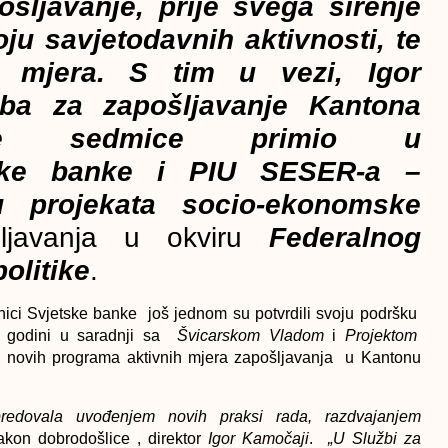
ošljavanje, prije svega širenje
ju savjetodavnih aktivnosti, te
ih mjera.
S tim u vezi, Igor
a za zapošljavanje Kantona
kle sedmice primio u
ke banke i PIU SESER-a –
u projekata socio-ekonomske
ljavanja u okviru
Federalnog
politike
.
nici Svjetske banke još jednom su potvrdili svoju podršku
 godini u saradnji sa
Švicarskom Vladom
i
Projektom
ju novih programa aktivnih mjera zapošljavanja u Kantonu
redovala uvođenjem novih praksi rada, razdvajanjem
kon dobrodošlice , direktor
Igor Kamočaji
.
„U Službi za