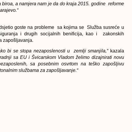
 biroa, a namjera nam je da do kraja 2015. godine reforme
arajevo.“
odsjetio goste na probleme sa kojima se Služba susreće u
siguranja i drugih socijalnih benificija, kao i zakonskih
a zapošljavanja.
ko bi se stopa nezaposlenosti u zemlji smanjila,“
kazala
radnji sa EU i Švicarskom Vladom želimo dizajnirati novu
nezaposlenih, sa posebnim osvrtom na teško zapošljivu
ntonalnim službama za zapošljavanje.“
resovala je mogućnost razdavajanja aktivnih od pasivnih
la na tražište rada kao i programi istraživanja tržišta rada,
sastanku je data preporuka da predstavnici
JU „Služba za
 susret pripreme smjernice i prijedloge buduće saradnje.
oja je otpočela razvojem “Strategije jačanja funkcije
, koju je Vlade FBiH
usvojila 3.septembra 2014.godine
.