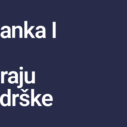
anka I
raju
odrške