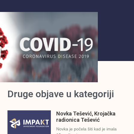
Druge objave u kategoriji
Novka Tešević, Krojačka
radionica Tešević
Novka je počela šiti kad je imala