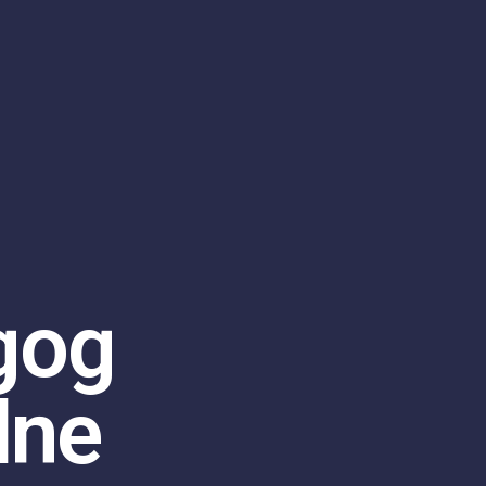
gog
dne