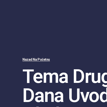
Nazad Na Početnu
Tema Dru
Dana Uvo