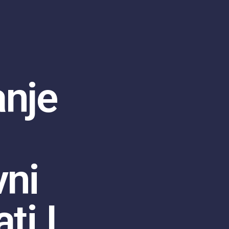
anje
vni
ti I