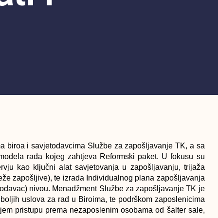
a biroa i savjetodavcima Službe za zapošljavanje TK, a sa
g modela rada kojeg zahtjeva Reformski paket. U fokusu su
rvju kao ključni alat savjetovanja u zapošljavanju, trijaža
teže zapošljive), te izrada Individualnog plana zapošljavanja
avjetodavac) nivou. Menadžment Službe za zapošljavanje TK je
ljih uslova za rad u Biroima, te podrškom zaposlenicima
čijem pristupu prema nezaposlenim osobama od šalter sale,