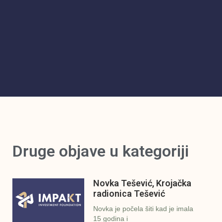
Druge objave u kategoriji
Novka Tešević, Krojačka
radionica Tešević
Novka je počela šiti kad je imala
15 godina i