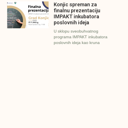
Konjic spreman za
finalnu prezentaciju
IMPAKT inkubatora
poslovnih ideja
U sklopu sveobuhvatnog
programa IMPAKT inkubatora
poslovnih ideja kao kruna
Finalna prezentacija
IMPAKT inkubatora
poslovnih ideja
Zavidovići
Zatvaramo još jedan ciklus
IMPAKT inkubatora u
Zavidovićima i to