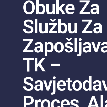
Obuke Za
Službu Za
Zapošljav
TK –
Savjetoda
Proces, Ala