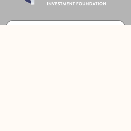
Prijava
Pratite Nas
Made with
by Fixit
© 2022 All Rights Reserved Fixit d.o.o.