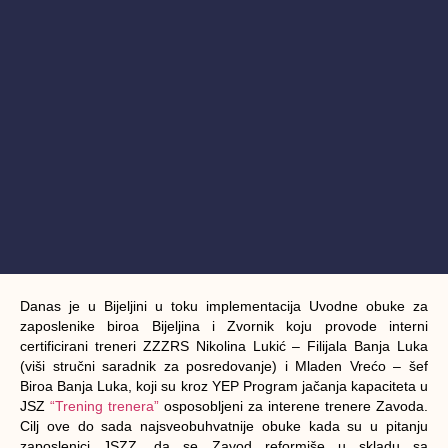
Danas je u Bijeljini u toku implementacija Uvodne obuke za
zaposlenike biroa Bijeljina i Zvornik koju provode interni
certificirani treneri ZZZRS Nikolina Lukić – Filijala Banja Luka
(viši stručni saradnik za posredovanje) i Mladen Vrećo – šef
Biroa Banja Luka, koji su kroz YEP Program jačanja kapaciteta u
JSZ
“Trening trenera”
osposobljeni za interene trenere Zavoda.
Cilj ove do sada najsveobuhvatnije obuke kada su u pitanju
zaposlenici JSZZ, da se Zavod reformiše u skladu sa