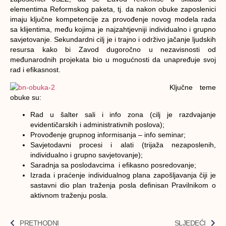
elementima Reformskog paketa, tj. da nakon obuke zaposlenici
imaju ključne kompetencije za provođenje novog modela rada
sa klijentima, među kojima je najzahtjevniji individualno i grupno
savjetovanje. Sekundardni cilj je i trajno i održivo jačanje ljudskih
resursa kako bi Zavod dugoročno u nezavisnosti od
međunarodnih projekata bio u mogućnosti da unapređuje svoj
rad i efikasnost.
Ključne teme
obuke su:
Rad u šalter sali i info zona (cilj je razdvajanje
evidentičarskih i administrativnih poslova);
Provođenje grupnog informisanja – info seminar;
Savjetodavni procesi i alati (trijaža nezaposlenih,
individualno i grupno savjetovanje);
Saradnja sa poslodavcima i efikasno posredovanje;
Izrada i praćenje individualnog plana zapošljavanja čiji je
sastavni dio plan traženja posla definisan Pravilnikom o
aktivnom traženju posla.
PRETHODNI
SLJEDEĆI