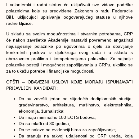
I volonterski i radni status će uključivati sve vidove podrške
polaznicima koje su predviđene Zakonom o radu Federacije
BiH, uključujući upisivanje odgovarajućeg statusa u njihove
radne kljižice.
U skladu sa svojim mogućnostima i stvarnim potrebama, CRP
će nakon završetka Akademije nastaviti povremeno angažirati
najuspješnije polaznike po ugovorima o djelu za obavljanje
konkretnih poslova iz djelokruga svog rada i u skladu s
obrazovnim profilima i kompetencijama polaznika. Za najbolje
polaznike postoji i mogućnost zapošljavanja u CRPu, ukoliko se
za to ukažu potrebe i financijske mogućnosti.
OPŠTI – OBAVEZNI USLOVI KOJE MORAJU ISPUNJAVATI
PRIJAVLJENI KANDIDATI:
Da su završili jedan od slijedećih dodiplomskih studija:
građevinarstvo, arhitektura, mašinstvo, elektrotehnika,
ekonomija, žurnalistika;
Da imaju minimalno 180 ECTS bodova;
Da su mlađi od 30 godina;
Da se nalaze na evidenciji biroa za zapošljavanje;
Da stanuju na takvoj udaljenosti od CRP ureda, koja