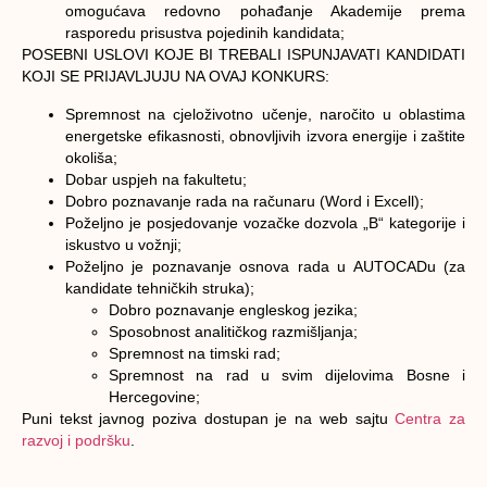
omogućava redovno pohađanje Akademije prema
rasporedu prisustva pojedinih kandidata;
POSEBNI USLOVI
KOJE BI TREBALI ISPUNJAVATI KANDIDATI
KOJI SE PRIJAVLJUJU NA OVAJ KONKURS:
Spremnost na cjeloživotno učenje, naročito u oblastima
energetske efikasnosti, obnovljivih izvora energije i zaštite
okoliša;
Dobar uspjeh na fakultetu;
Dobro poznavanje rada na računaru (Word i Excell);
Poželjno je posjedovanje vozačke dozvola „B“ kategorije i
iskustvo u vožnji;
Poželjno je poznavanje osnova rada u AUTOCADu (za
kandidate tehničkih struka);
Dobro poznavanje engleskog jezika;
Sposobnost analitičkog razmišljanja;
Spremnost na timski rad;
Spremnost na rad u svim dijelovima Bosne i
Hercegovine;
Puni tekst javnog poziva dostupan je na web sajtu
Centra za
razvoj i podršku
.