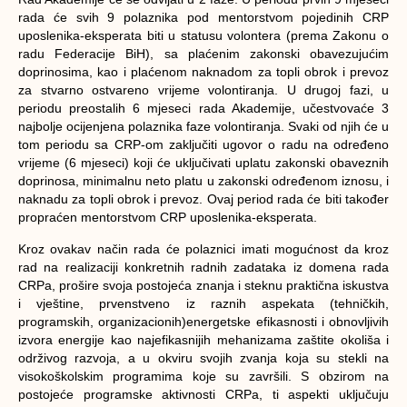
rada će svih 9 polaznika pod mentorstvom pojedinih CRP
uposlenika-eksperata biti u statusu volontera (prema Zakonu o
radu Federacije BiH), sa plaćenim zakonski obavezujućim
doprinosima, kao i plaćenom naknadom za topli obrok i prevoz
za stvarno ostvareno vrijeme volontiranja. U drugoj fazi, u
periodu preostalih 6 mjeseci rada Akademije, učestvovaće 3
najbolje ocijenjena polaznika faze volontiranja. Svaki od njih će u
tom periodu sa CRP-om zaključiti ugovor o radu na određeno
vrijeme (6 mjeseci) koji će uključivati uplatu zakonski obaveznih
doprinosa, minimalnu neto platu u zakonski određenom iznosu, i
naknadu za topli obrok i prevoz. Ovaj period rada će biti također
propraćen mentorstvom CRP uposlenika-eksperata.
Kroz ovakav način rada će polaznici imati mogućnost da kroz
rad na realizaciji konkretnih radnih zadataka iz domena rada
CRPa, prošire svoja postojeća znanja i steknu praktična iskustva
i vještine, prvenstveno iz raznih aspekata (tehničkih,
programskih, organizacionih)
energetske efikasnosti i obnovljivih
izvora energije kao najefikasnijih mehanizama zaštite okoliša i
održivog razvoja
, a u okviru svojih zvanja koja su stekli na
visokoškolskim programima koje su završili. S obzirom na
postojeće programske aktivnosti CRPa, ti aspekti uključuju