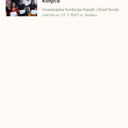
Konjica
Investicijska fondacija Impakt i Grad Konjic
održali su 27.7.2022.g. finalnu
Završena prezentacija poslovnih
ideja u Zavidovićima
Investicijska fondacija Impakt i Grad
Zavidovići održali su danas (26.7.2022.g.)
Konjic spreman za finalnu
prezentaciju IMPAKT inkubatora
poslovnih ideja
U sklopu sveobuhvatnog programa IMPAKT
inkubatora poslovnih ideja kao kruna
Finalna prezentacija IMPAKT