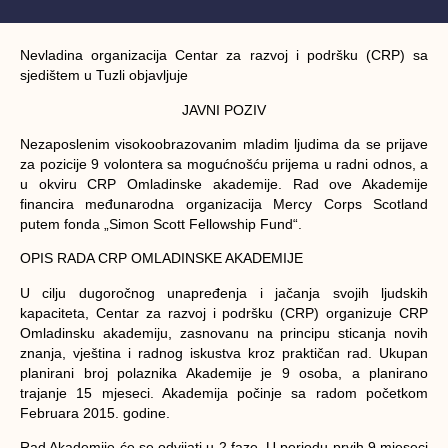
Nevladina organizacija
Centar za razvoj i podršku (CRP
) sa
sjedištem u Tuzli objavljuje
JAVNI POZIV
Nezaposlenim visokoobrazovanim mladim ljudima da se prijave
za pozicije 9 volontera sa mogućnošću prijema u radni odnos, a
u okviru
CRP Omladinske akademije
. Rad ove Akademije
financira međunarodna organizacija Mercy Corps Scotland
putem fonda „Simon Scott Fellowship Fund“.
OPIS RADA CRP OMLADINSKE AKADEMIJE
U cilju dugoročnog unapređenja i jačanja svojih ljudskih
kapaciteta, Centar za razvoj i podršku (CRP) organizuje
CRP
Omladinsku akademiju
, zasnovanu na principu sticanja novih
znanja, vještina i radnog iskustva kroz praktičan rad.
Ukupan
planirani broj polaznika Akademije je 9 osoba
, a planirano
trajanje 15 mjeseci. Akademija počinje sa radom početkom
Februara 2015. godine.
Rad Akademije će se odvijati u 2 faze. U periodu prvih 9 mjeseci