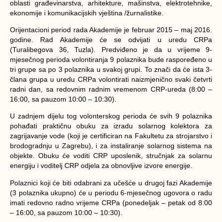
oblasti
građevinarstva, arhitekture, mašinstva, elektrotehnike,
ekonomije i komunikacijskih vještina /žurnalistike
.
Orijentacioni period rada Akademije je februar 2015 – maj 2016.
godine. Rad Akademije će se odvijati u uredu CRPa
(Turalibegova 36, Tuzla). Predviđeno je da u vrijeme 9-
mjesečnog perioda volontiranja 9 polaznika bude raspoređeno u
tri grupe sa po 3 polaznika u svakoj grupi. To znači da će ista 3-
člana grupa u uredu CRPa volontirati naizmjenično svaki četvrti
radni dan, sa redovnim radnim vremenom CRP-ureda (8:00 –
16:00, sa pauzom 10:00 – 10:30).
U zadnjem dijelu tog volonterskog perioda će svih 9 polaznika
pohađati praktičnu obuku za izradu solarnog kolektora za
zagrijavanje vode (koji je certificiran na Fakultetu za strojarstvo i
brodogradnju u Zagrebu), i za instaliranje solarnog sistema na
objekte. Obuku će voditi CRP uposlenik, stručnjak za solarnu
energiju i voditelj CRP odjela za obnovljive izvore energije.
Polaznici koji će biti odabrani za učešće u drugoj fazi Akademije
(3 polaznika ukupno) će u periodu 6-mjesečnog ugovora o radu
imati redovno radno vrijeme CRPa (ponedeljak – petak od 8:00
– 16:00, sa pauzom 10:00 – 10:30).