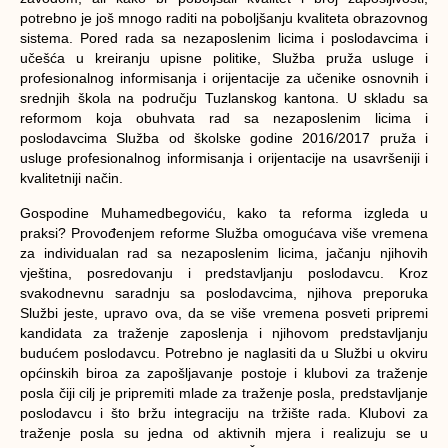
potrebno je još mnogo raditi na poboljšanju kvaliteta obrazovnog
sistema. Pored rada sa nezaposlenim licima i poslodavcima i
učešća u kreiranju upisne politike, Služba pruža usluge i
profesionalnog informisanja i orijentacije za učenike osnovnih i
srednjih škola na području Tuzlanskog kantona. U skladu sa
reformom koja obuhvata rad sa nezaposlenim licima i
poslodavcima Služba od školske godine 2016/2017 pruža i
usluge profesionalnog informisanja i orijentacije na usavršeniji i
kvalitetniji način.
Gospodine Muhamedbegoviću, kako ta reforma izgleda u
praksi?
Provođenjem reforme Služba omogućava više vremena
za individualan rad sa nezaposlenim licima, jačanju njihovih
vještina, posredovanju i predstavljanju poslodavcu. Kroz
svakodnevnu saradnju sa poslodavcima, njihova preporuka
Službi jeste, upravo ova, da se više vremena posveti pripremi
kandidata za traženje zaposlenja i njihovom predstavljanju
budućem poslodavcu. Potrebno je naglasiti da u Službi u okviru
općinskih biroa za zapošljavanje postoje i klubovi za traženje
posla čiji cilj je pripremiti mlade za traženje posla, predstavljanje
poslodavcu i što bržu integraciju na tržište rada. Klubovi za
traženje posla su jedna od aktivnih mjera i realizuju se u