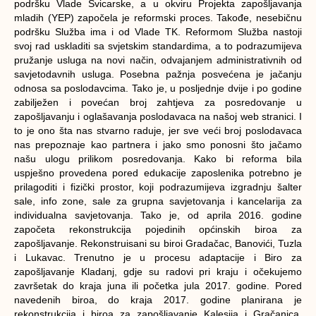
podršku Vlade Švicarske, a u okviru Projekta zapošljavanja
mladih (YEP) započela je reformski proces. Takođe, nesebičnu
podršku Služba ima i od Vlade TK. Reformom Služba nastoji
svoj rad uskladiti sa svjetskim standardima, a to podrazumijeva
pružanje usluga na novi način, odvajanjem administrativnih od
savjetodavnih usluga. Posebna pažnja posvećena je jačanju
odnosa sa poslodavcima. Tako je, u posljednje dvije i po godine
zabilježen i povećan broj zahtjeva za posredovanje u
zapošljavanju i oglašavanja poslodavaca na našoj web stranici. I
to je ono šta nas stvarno raduje, jer sve veći broj poslodavaca
nas prepoznaje kao partnera i jako smo ponosni što jačamo
našu ulogu prilikom posredovanja. Kako bi reforma bila
uspješno provedena pored edukacije zaposlenika potrebno je
prilagoditi i fizički prostor, koji podrazumijeva izgradnju šalter
sale, info zone, sale za grupna savjetovanja i kancelarija za
individualna savjetovanja. Tako je, od aprila 2016. godine
započeta rekonstrukcija pojedinih općinskih biroa za
zapošljavanje. Rekonstruisani su biroi Gradačac, Banovići, Tuzla
i Lukavac. Trenutno je u procesu adaptacije i Biro za
zapošljavanje Kladanj, gdje su radovi pri kraju i očekujemo
završetak do kraja juna ili početka jula 2017. godine. Pored
navedenih biroa, do kraja 2017. godine planirana je
rekonstrukcija i biroa za zapošljavanje Kalesija i Gračanica.