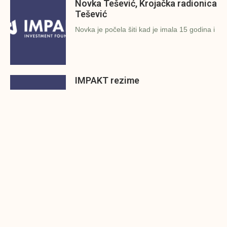
Novka Tešević, Krojačka radionica
Tešević
Novka je počela šiti kad je imala 15 godina i
IMPAKT rezime
Kraj jula je i vrijeme je da rezimiramo
rezultate koje
Podržano 9 poslovnih ideja iz
Konjica
Investicijska fondacija Impakt i Grad Konjic
održali su 27.7.2022.g. finalnu