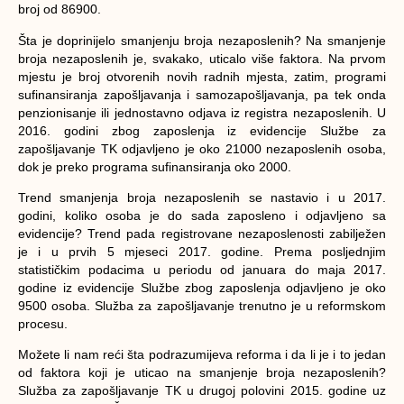
broj od 86900.
Šta je doprinijelo smanjenju broja nezaposlenih?
Na smanjenje
broja nezaposlenih je, svakako, uticalo više faktora. Na prvom
mjestu je broj otvorenih novih radnih mjesta, zatim, programi
sufinansiranja zapošljavanja i samozapošljavanja, pa tek onda
penzionisanje ili jednostavno odjava iz registra nezaposlenih. U
2016. godini zbog zaposlenja iz evidencije Službe za
zapošljavanje TK odjavljeno je oko 21000 nezaposlenih osoba,
dok je preko programa sufinansiranja oko 2000.
Trend smanjenja broja nezaposlenih se nastavio i u 2017.
godini, koliko osoba je do sada zaposleno i odjavljeno sa
evidencije?
Trend pada registrovane nezaposlenosti zabilježen
je i u prvih 5 mjeseci 2017. godine. Prema posljednjim
statističkim podacima u periodu od januara do maja 2017.
godine iz evidencije Službe zbog zaposlenja odjavljeno je oko
9500 osoba. Služba za zapošljavanje trenutno je u reformskom
procesu.
Možete li nam reći šta podrazumijeva reforma i da li je i to jedan
od faktora koji je uticao na smanjenje broja nezaposlenih?
Služba za zapošljavanje TK u drugoj polovini 2015. godine uz