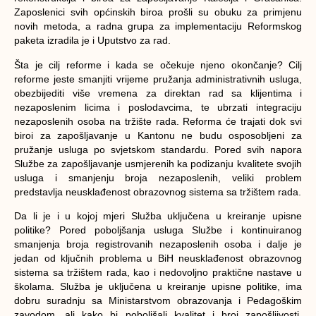
Zaposlenici svih općinskih biroa prošli su obuku za primjenu
novih metoda, a radna grupa za implementaciju Reformskog
paketa izradila je i Uputstvo za rad.
Šta je cilj reforme i kada se očekuje njeno okončanje?
Cilj
reforme jeste smanjiti vrijeme pružanja administrativnih usluga,
obezbijediti više vremena za direktan rad sa klijentima i
nezaposlenim licima i poslodavcima, te ubrzati integraciju
nezaposlenih osoba na tržište rada. Reforma će trajati dok svi
biroi za zapošljavanje u Kantonu ne budu osposobljeni za
pružanje usluga po svjetskom standardu. Pored svih napora
Službe za zapošljavanje usmjerenih ka podizanju kvalitete svojih
usluga i smanjenju broja nezaposlenih, veliki problem
predstavlja neusklađenost obrazovnog sistema sa tržištem rada.
Da li je i u kojoj mjeri Služba uključena u kreiranje upisne
politike?
Pored poboljšanja usluga Službe i kontinuiranog
smanjenja broja registrovanih nezaposlenih osoba i dalje je
jedan od ključnih problema u BiH neusklađenost obrazovnog
sistema sa tržištem rada, kao i nedovoljno praktične nastave u
školama. Služba je uključena u kreiranje upisne politike, ima
dobru suradnju sa Ministarstvom obrazovanja i Pedagoškim
zavodom, ali kako bi poboljšali kvalitet i broj zapošljivosti,