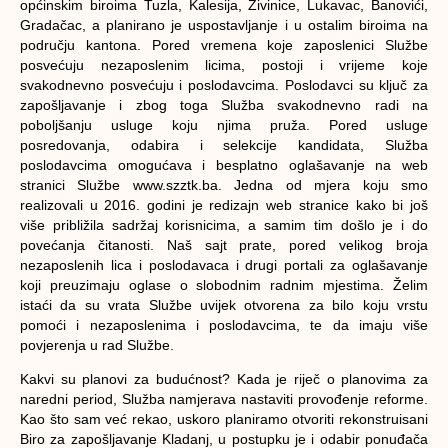
općinskim biroima Tuzla, Kalesija, Živinice, Lukavac, Banovići,
Gradačac, a planirano je uspostavljanje i u ostalim biroima na
području kantona. Pored vremena koje zaposlenici Službe
posvećuju nezaposlenim licima, postoji i vrijeme koje
svakodnevno posvećuju i poslodavcima. Poslodavci su ključ za
zapošljavanje i zbog toga Služba svakodnevno radi na
poboljšanju usluge koju njima pruža. Pored usluge
posredovanja, odabira i selekcije kandidata, Služba
poslodavcima omogućava i besplatno oglašavanje na web
stranici Službe www.szztk.ba. Jedna od mjera koju smo
realizovali u 2016. godini je redizajn web stranice kako bi još
više približila sadržaj korisnicima, a samim tim došlo je i do
povećanja čitanosti. Naš sajt prate, pored velikog broja
nezaposlenih lica i poslodavaca i drugi portali za oglašavanje
koji preuzimaju oglase o slobodnim radnim mjestima. Želim
istaći da su vrata Službe uvijek otvorena za bilo koju vrstu
pomoći i nezaposlenima i poslodavcima, te da imaju više
povjerenja u rad Službe.
Kakvi su planovi za budućnost?
Kada je riječ o planovima za
naredni period, Služba namjerava nastaviti provođenje reforme.
Kao što sam već rekao, uskoro planiramo otvoriti rekonstruisani
Biro za zapošljavanje Kladanj, u postupku je i odabir ponuđača