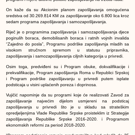
On kaže da su Akcionim planom zapošljavanja omogućena
sredstva od 30.269.814 KM za zapošljavanje oko 6.800 lica kroz
sedam programa zapošljavanja i samozapošljavanja.
Riječ je o programima zapošljavanja i samozapošljavanja djece
poginulih boraca, demobilisanih boraca i ratnih vojnih invalida
“Zajedno do posla”, Programu podrške zapošljavnja mladih sa
visokom stručnom spremom u statusu pripravnika,
zapošljavanja i samozapošljavanja ciljnih kategorija u privredi.
Osim toga, predviđeni su i Program obuke, dokvalifikacije i
prekvalifikacije, Program zapošljavnja Roma u Republici Srpskoj
i Program podrške zapošljavanju u privredi putem isplate
podsticaja u visini uplaćenih poreza i doprinosa.
Vujičić napominje da su programi koje će realizovati Zavod za
zapošljavanje najvećim dijelom usmjereni na podsticaj
zapošljavanja u privredi što je u skladu sa strateškim
opredjeljenjima Vlade Republike Srpske proisteklim iz Strategije
zapošljavanja Republike Srpske 2016-2020. i Programom
ekonomskih reformi za period 2018-2020.