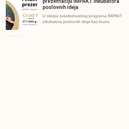
prezentaciju IMPAKT inkubatora
poslovnih ideja
U sklopu sveobuhvatnog programa IMPAKT
inkubatora poslovnih ideja kao kruna
Finalna prezentacija IMPAKT
inkubatora poslovnih ideja
Zavidovići
Zatvaramo još jedan ciklus IMPAKT
inkubatora u Zavidovićima i to