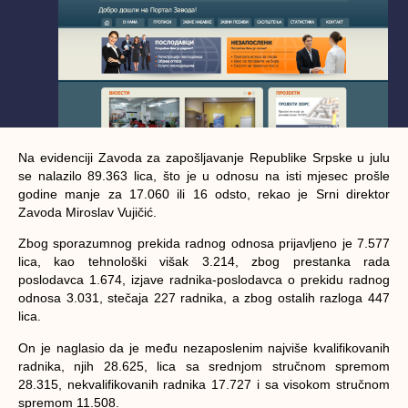
Na evidenciji Zavoda za zapošljavanje Republike Srpske u julu
se nalazilo 89.363 lica, što je u odnosu na isti mjesec prošle
godine manje za 17.060 ili 16 odsto, rekao je Srni direktor
Zavoda Miroslav Vujičić.
Zbog sporazumnog prekida radnog odnosa prijavljeno je 7.577
lica, kao tehnološki višak 3.214, zbog prestanka rada
poslodavca 1.674, izjave radnika-poslodavca o prekidu radnog
odnosa 3.031, stečaja 227 radnika, a zbog ostalih razloga 447
lica.
On je naglasio da je među nezaposlenim najviše kvalifikovanih
radnika, njih 28.625, lica sa srednjom stručnom spremom
28.315, nekvalifikovanih radnika 17.727 i sa visokom stručnom
spremom 11.508.