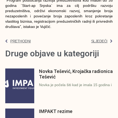
“Program podsticanja razvoja preduzetništva kod mladih do 35
godina `Start-ap Srpska` ima za cilj podršku razvoju
preduzetništva, održivi ekonomski razvoj, smanjenje broja
nezaposlenih i povećanje broja zaposlenih kroz pokretanje
vlastitog biznisa, registracijom preduzetničkih radnji ili privrednih
društava”, istakao je Vujičić.
PRETHODNI
SLJEDEĆI
Druge objave u kategoriji
Novka Tešević, Krojačka radionica
Tešević
Novka je počela šiti kad je imala 15 godina i
IMPAKT rezime