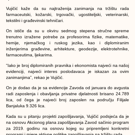
Vujičić kaže da su najtraženija zanimanja na tržištu rada
farmaceutski, kožarski, trgovački, ugostiteljski, veterinarski,
tekstilni i građevinski tehničari.
On ističe da su u okviru sedmog stepena stručne spreme
trenutno izražene potrebe za profesorima fizike, matematike,
hemije, njemačkog i ruskog jezika, kao i diplomiranim
inženjerima građevine, arhitekture, geodezije, elektrotehnike,
farmaceutima, ljekarima.
“Iako je broj diplomiranih pravnika i ekonomista najveći na našoj
evidenciji, najveći interes poslodavaca je iskazan za ovim
zanimanjima”, rekao je Vujičić.
On je dodao da je sa evidencije Zavoda od januara do avgusta
radi zaposlenja i obavljanja privatne djelatnosti brisano 24.789
lica, od čega je najveći broj zaposlen na području Filijale
Banjaluka 9.326 lica.
Kada su u pitanju projekti zapošljavanja, Vujičić podsjeća da je
na osnovu Akcionog plana zapošljavanja Zavod sačinio program
za 2019. godinu na osnovu kojeg su pripremljeni konkretni
programi i mjere aktivne politike zapošljavanja na tržištu rada.