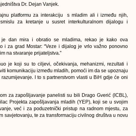
sjedništva Dr. Dejan Vanjek.
rajnu platformu za interakciju s mladim ali i između njih,
smislu za kretanje u susret interkulturalnom dijalogu i
o je dan mira i obratio se mladima, rekao je kako ova
o i za grad Mostar: “Veze i dijalog je vrlo važno ponovno
im na stvaranje prijateljstva.”
o je koji su to ciljevi, očekivanja, mehanizmi, rezultati i
staviti komunikaciju između mladih, pomoći im da se upoznaju
 razumijevanje. I to s partnerstvom vlasti u BiH gdje će oni
om za zapošljavanje panelisti su bili Drago Gverić (ICBL),
lac Projekta zapošljavanja mladih (YEP), koji se u svojim
nje, već i za poduzetnički pristup na radnom mjestu, za
m savjetovanju, te za transformaciju civilnog društva u novu
ebalo nastojati s određenim aktivnostima šest mjeseci nakon