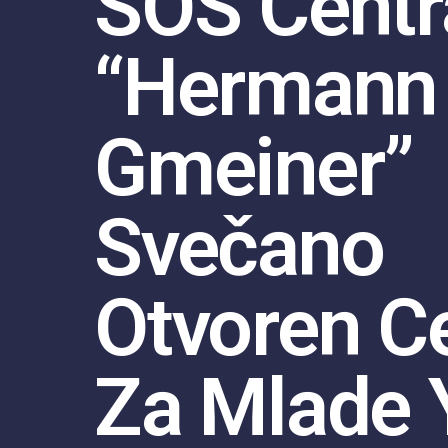
SOS Centr
“Hermann
Gmeiner”
Svečano
Otvoren C
Za Mlade 