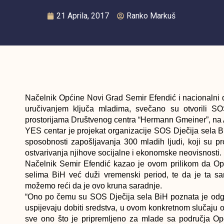
21 Aprila, 2017
Ranko Markuš
Načelnik Općine Novi Grad Semir Efendić i nacionalni 
uručivanjem ključa mladima, svečano su otvorili S
prostorijama Društvenog centra “Hermann Gmeiner”, na 
YES centar je projekat organizacije SOS Dječija sela Bi
sposobnosti zapošljavanja 300 mladih ljudi, koji su p
ostvarivanja njihove socijalne i ekonomske neovisnosti.
Načelnik Semir Efendić kazao je ovom prilikom da Op
selima BiH već duži vremenski period, te da je ta sa
možemo reći da je ovo kruna saradnje.
“Ono po čemu su SOS Dječija sela BiH poznata je odgov
uspijevaju dobiti sredstva, u ovom konkretnom slučaju
sve ono što je pripremljeno za mlade sa područja Opć