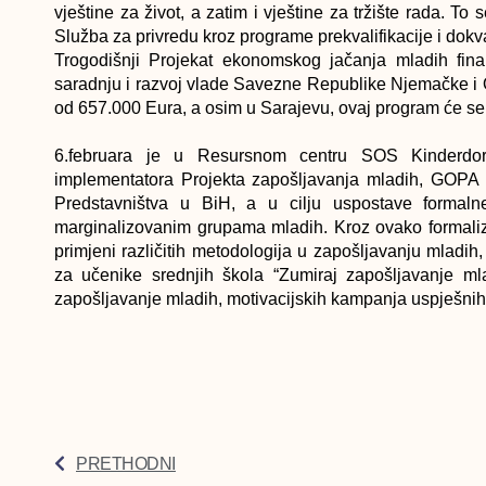
vještine za život, a zatim i vještine za tržište rada. 
Služba za privredu kroz programe prekvalifikacije i dokval
Trogodišnji Projekat ekonomskog jačanja mladih fina
saradnju i razvoj vlade Savezne Republike Njemačke i O
od 657.000 Eura, a osim u Sarajevu, ovaj program će se re
6.februara je u Resursnom centru SOS Kinderdorf
implementatora Projekta zapošljavanja mladih, GOPA 
Predstavništva u BiH, a u cilju uspostave formalne
marginalizovanim grupama mladih. Kroz ovako formalizi
primjeni različitih metodologija u zapošljavanju mladi
za učenike srednjih škola “Zumiraj zapošljavanje mlad
zapošljavanje mladih, motivacijskih kampanja uspješnih 
PRETHODNI