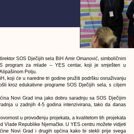
direktor SOS Dječijih sela BiH Amir Omanović, simboličnim
OS program za mlade – YES centar, koji je smješten u
Alipašinom Polju.
H, koji će u naredne tri godine pružiti podršku osnaživanju
rošli kroz edukativne programe SOS Dječijih sela, s ciljem
ćina Novi Grad ima jako dobru saradnju sa SOS Dječijim
radnja u zadnjih 4-5 godina intenzivirana, tako da danas
ornost u provođenju projekata, a kvalitetom tih projekata
 od Vlade Republike Njemačke. U YES centru možete vidjeti
ine Novi Grad i drugih općina kako bi stekli prije svega