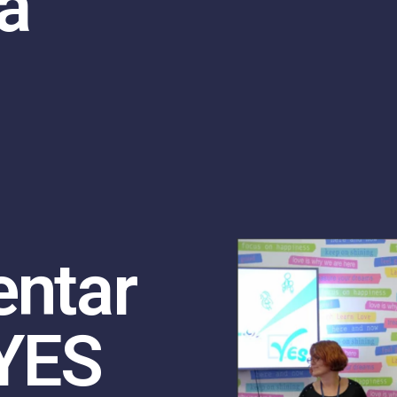
a
entar
YES