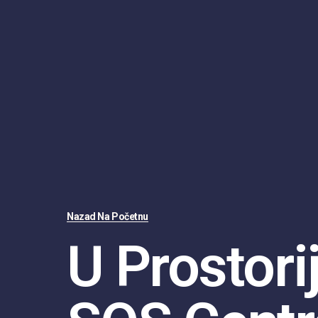
Nazad Na Početnu
U Prostor