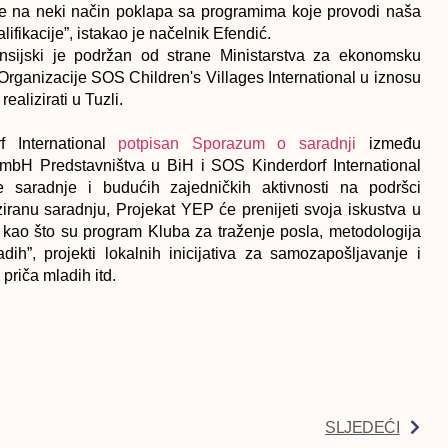
To se na neki način poklapa sa programima koje provodi naša
ifikacije”, istakao je načelnik Efendić.
nsijski je podržan od strane Ministarstva za ekonomsku
rganizacije SOS Children's Villages International u iznosu
alizirati u Tuzli.
 International
potpisan Sporazum o saradnji
između
mbH Predstavništva u BiH i SOS Kinderdorf International
 saradnje i budućih zajedničkih aktivnosti na podršci
ranu saradnju, Projekat YEP će prenijeti svoja iskustva u
h, kao što su program Kluba za traženje posla, metodologija
ih”, projekti lokalnih inicijativa za samozapošljavanje i
priča mladih itd.
SLJEDEĆI