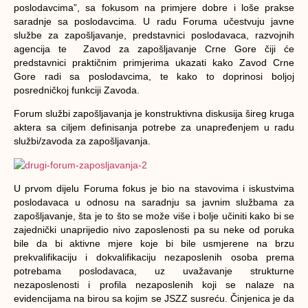
poslodavcima”, sa fokusom na primjere dobre i loše prakse
saradnje sa poslodavcima. U radu Foruma učestvuju javne
službe za zapošljavanje, predstavnici poslodavaca, razvojnih
agencija te Zavod za zapošljavanje Crne Gore čiji će
predstavnici praktičnim primjerima ukazati kako Zavod Crne
Gore radi sa poslodavcima, te kako to doprinosi boljoj
posredničkoj funkciji Zavoda.
Forum službi zapošljavanja je konstruktivna diskusija šireg kruga
aktera sa ciljem definisanja potrebe za unapređenjem u radu
službi/zavoda za zapošljavanja.
U prvom dijelu Foruma fokus je bio na stavovima i iskustvima
poslodavaca u odnosu na saradnju sa javnim službama za
zapošljavanje, šta je to što se može više i bolje učiniti kako bi se
zajednički unaprijedio nivo zaposlenosti pa su neke od poruka
bile da bi aktivne mjere koje bi bile usmjerene na brzu
prekvalifikaciju i dokvalifikaciju nezaposlenih osoba prema
potrebama poslodavaca, uz uvažavanje strukturne
nezaposlenosti i profila nezaposlenih koji se nalaze na
evidencijama na birou sa kojim se JSZZ susreću. Činjenica je da