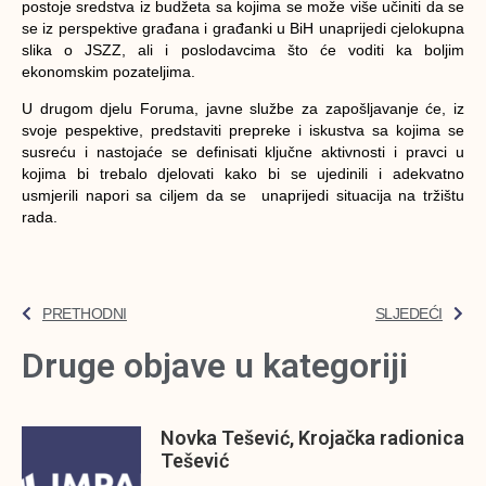
postoje sredstva iz budžeta sa kojima se može više učiniti da se
se iz perspektive građana i građanki u BiH unaprijedi cjelokupna
slika o JSZZ, ali i poslodavcima što će voditi ka boljim
ekonomskim pozateljima.
U drugom djelu Foruma, javne službe za zapošljavanje će, iz
svoje pespektive, predstaviti prepreke i iskustva sa kojima se
susreću i nastojaće se definisati ključne aktivnosti i pravci u
kojima bi trebalo djelovati kako bi se ujedinili i adekvatno
usmjerili napori sa ciljem da se unaprijedi situacija na tržištu
rada.
PRETHODNI
SLJEDEĆI
Druge objave u kategoriji
Novka Tešević, Krojačka radionica
Tešević