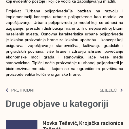
koji evidentno postoje i koji će voditi ka zapošljavanju mladih.
Projekat
“Urbana poljoprivreda”
je baziran na razvoju i
implementaciji koncepta urbane poljoprivrede kao modela za
zapošljavanje. Urbana poljoprivreda je model koji se odnosi na
uzgajanje, preradu i distribuciju hrane u, ili u neposrednoj blizini
naseljenih mjesta. Osnovna karakteristika urbane poljoprivrede
je lokalna proizvodnja hrane za lokalnu upotrebu – koncept koji
osigurava: zapošljavanje stanovništva, kultivaciju gradskih i
prigradskih površina, više hrane i zdraviju ishranu, povećanje
ekonomske moći grada i stanovnika, jače veze među
stanovnicima. Tipični način proizvodnje u urbanoj poljoprivredi je
biointenzivna metoda – kojom se na ograničenim površinama
proizvode velike količine organske hrane.
PRETHODNI
SLJEDEĆI
Druge objave u kategoriji
Novka Tešević, Krojačka radionica