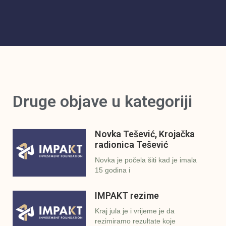
Druge objave u kategoriji
Novka Tešević, Krojačka
radionica Tešević
Novka je počela šiti kad je imala
15 godina i
IMPAKT rezime
Kraj jula je i vrijeme je da
rezimiramo rezultate koje