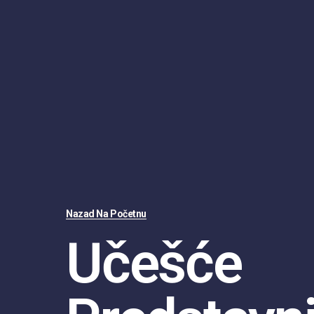
Nazad Na Početnu
Učešće