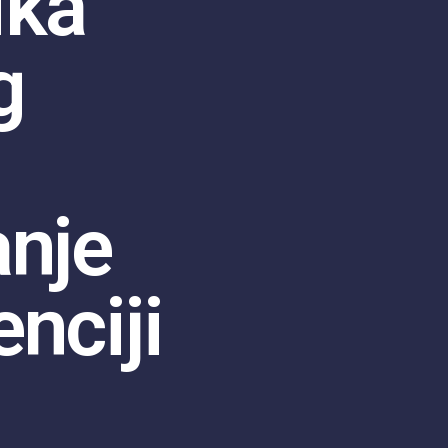
ika
g
a
anje
nciji