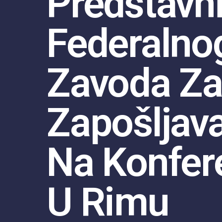
Predstavn
Federalno
Zavoda Z
Zapošljav
Na Konfere
U Rimu